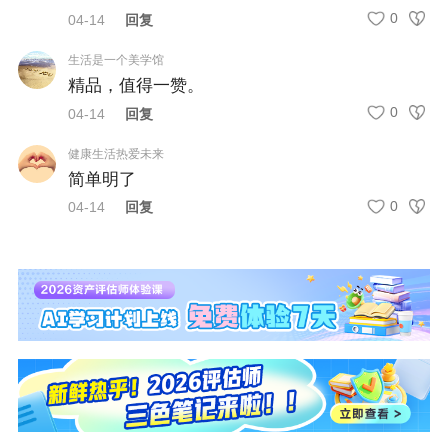
务二均为60分。
0
04-14
回复
成绩有效期是几年？
生活是一个美学馆
精品，值得一赞。
答：需在4年内通过全部科目，免试人员则为3
0
04-14
回复
年。
健康生活热爱未来
可以查分数吗？
简单明了
答：可以，登录官网或微信公众号即可查询，建
0
04-14
回复
议避开高峰期。
说明：因考试政策、内容不断变化与调整，正保
会计网校提供的以上信息仅供参考，如有异议，
请考生以官方部门公布的内容为准！