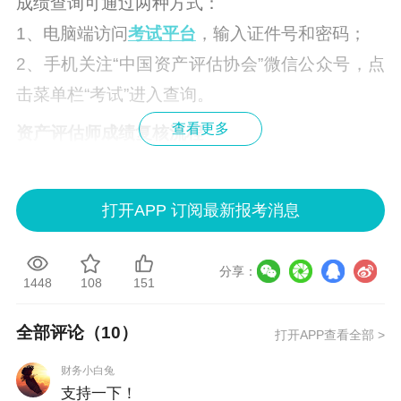
成绩查询可通过两种方式：
1、电脑端访问
考试平台
，输入证件号和密码；
2、手机关注“中国资产评估协会”微信公众号，点
击菜单栏“考试”进入查询。
查看更多
资产评估师成绩复核流程
若对成绩有异议，可在成绩公布后5日内通过
考试
平台
提交复核申请。
打开APP 订阅最新报考消息
复核范围仅限漏评、错登或错加，不重新评阅答
卷；
分享：
结果将在15日内公布，且不可再次申请。
1448
108
151
常见问题
全部评论（
10
）
打开APP查看全部 >
资产评估师合格分数线是多少？
财务小白兔
答：基础科目60分，相关知识90分，实务一和实
支持一下！