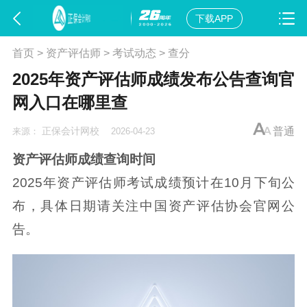
下载APP
首页
>
资产评估师
>
考试动态
>
查分
2025年资产评估师成绩发布公告查询官
网入口在哪里查
正保会计网校
普通
来源：
2026-04-23
资产评估师成绩查询
时间
2025年资产评估师考试成绩预计在10月下旬公
布，具体日期请关注中国资产评估协会官网公
告。