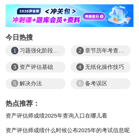
答：预计10月下旬，以官方通知为准。
成绩查询需要什么证件？
答：身份证号、密码及验证码，登录平台即可查
今日热搜
询。
习题强化阶段课程
章节历年考查题型
1
2
成绩复核是否会影响最终成绩？
答：复核后成绩为最终结果，不再受理二次复
资产评估基础
无纸化操作技巧
3
4
核。
解决办法
备考误区
5
6
说明：因考试政策、内容不断变化与调整，正保
会计网校提供的以上信息仅供参考，如有异议，
热点推荐：
请考生以官方部门公布的内容为准！
资产评估师成绩2025年查询入口在哪儿看
资产评估师成绩什么时候公布2025年的考试信息呢