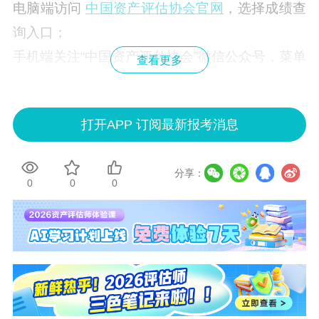
电脑端访问
中国资产评估协会官网
，选择成绩查
询入口；
手机端关注“中国资产评估协会”微信公众号，菜单
查看更多
栏点击“考试”进入查询页面。
资产评估师成绩复核流程
打开APP 订阅最新报考消息
如对成绩有异议，可在成绩公布后5日内通过
考
试服务平台
提出复核申请。
分享：
复核范围限于漏评、错登或错加分数，不重新阅
0
0
0
卷；
复核结果将在15日内公布，仅提供总分，不可再
次申请。
常见问题
2025年资产评估师成绩什么时候能查？