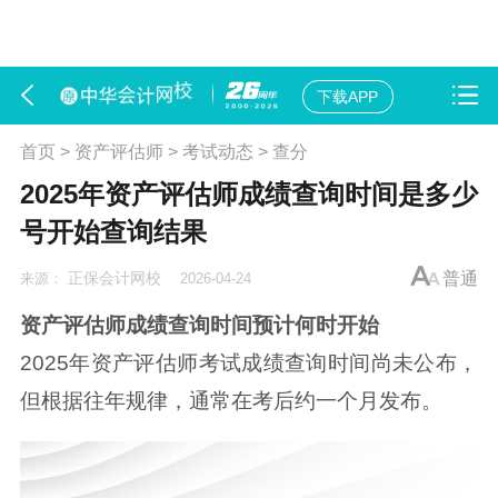
下载APP
首页
>
资产评估师
>
考试动态
>
查分
2025年资产评估师成绩查询时间是多少
号开始查询结果
正保会计网校
普通
来源：
2026-04-24
资产评估师成绩查询
时间预计何时开始
2025年
资产评估师考试成绩查询
时间尚未公布，
但根据往年规律，通常在考后约一个月发布。