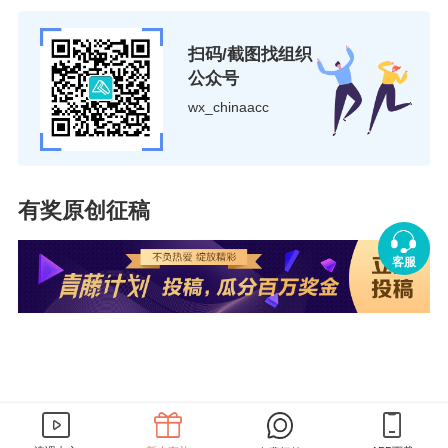
扫码/截图找组织
公众号
wx_chinaacc
有奖原创征稿
客服