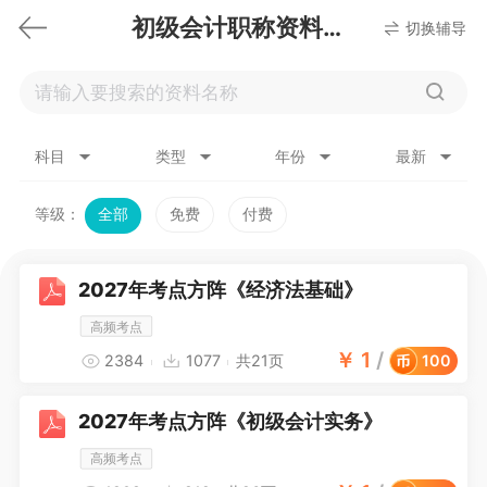
初级会计职称资料下载
切换辅导
科目
类型
年份
最新
等级：
全部
免费
付费
2027年考点方阵《经济法基础》
高频考点
￥
1
/
2384
1077
共21页
100
2027年考点方阵《初级会计实务》
高频考点