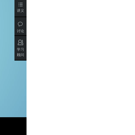
讲义
讨论
学习
顾问