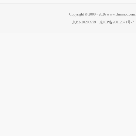
Copyright
©
2000 -
2026
www.chinaacc.com 
京B2-20200959
京ICP备20012371号-7