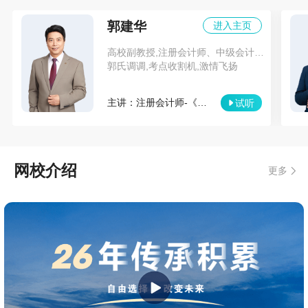
郭建华
进入主页
张萌
中级会计职称网校状元
高校副教授,注册会计师、中级会计职称、资产评估师辅导专家
郭氏调调,考点收割机,激情飞扬
我的高分心得是要做一个详细的计划，听网课+做笔记
+刷题，找一个适合自己的老师，学习是一件辛苦的事
主讲：注册会计师-《会计》
试听
情，但是碰到有趣的老师，真的会轻松很多。
李丹
注册会计师网校状元
网校介绍
更多
在学习的过程中会遇到很多困难，这都是正常的，关
键是要相信自己，一遍又一遍重复，就能熟能生巧。
毛同学
税务师网校状元
当大家明知备考的难度，却依旧选择报名考试，又何
尝不是英雄气概的体现！况且这一路上你并不孤单，
有正保网校的保驾护航...