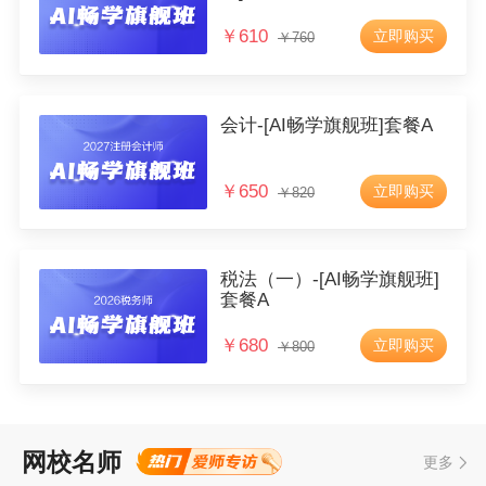
录在错题本上，平时多去看错题本巩固自己的薄弱之
￥
610
立即购买
处。
￥
760
叶康炜
注册会计师网校状元
会计-[AI畅学旗舰班]套餐A
选择适合自己的老师 态度和心态很重要！
￥
650
立即购买
￥
820
李珊珊
税务师网校状元
税法（一）-[AI畅学旗舰班]
制定适合自己的学习计划，选择适合自己的老师。
套餐A
￥
680
立即购买
￥
800
艾丽丹
初级会计职称网校高分学员
每次听完老师的课程讲解后我不会直接去听习题班，
而是把习题班的课件里的习题全部都做一遍，会的直
接跳过，不会的再去听老师的讲解，这样记忆深刻还
网校名师
更多
能节省时间。做题的数量不在于多，而在于精。