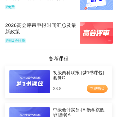
#免费
孙龙飞
税务师高分学员
2026高会评审申报时间汇总及最
从一开始就必须给自己信心，坚信自己能学会、能考
新政策
过。学习就像马拉松，不在于跑得有多快，而在于跑
到终点！
#高级会计师
陈睿
初级会计高分学员
备考课程
选择适合自己的老师，合理规划好学习时间，课后一
初级两科联报-[梦1书课包]
定要进行总结，需要准备好习题书：推荐应试指南，
套餐C
保持良好的心态来面对考试。
38.8
立即购买
杨雨佳
中级会计职称网校状元
做错了的习题，多去总结归纳，最好每个科目有一个
中级会计实务-[AI畅学旗舰
错题本，将自己日常做错的题中掌握不好的知识点记
班]套餐A