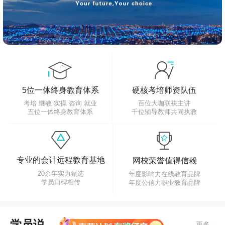
张俊旺
注册会计师高分学员
尽量连续学习，记录自己的每一次复习情况，这些记
录累积到一定的数量，会无形的帮助提升复习效率。
5位一体终身教育体系
硬核考培师资队伍
刘亚洲
初级会计高分学员
考培 继教 实操 咨询 就业
百位大咖联袂主讲
五位一体终身教育体系
千位辅导教师共同执教
初级会计实务这门课学习主要还是要靠自己理解，理
解之后学起来特别容易了。经济法就主要记重点，记
口诀，找到记忆方法。
专业的会计远程教育基地
网校荣誉值得信赖
20余年实力甄选
年度影响力在线教育品牌
宋宛臻
中级会计高分学员
学员口碑相传
年度公信力职业教育品牌
中级会计考试难度较高，通过率只有12%，还有一半
以上的人都放弃了考试。说明中级会计绝对不是临时
学员说
更多