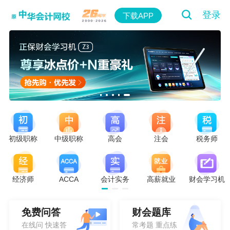
登录
下载APP
初级职称
中级职称
高会
注会
税务师
经济师
ACCA
会计实务
高薪就业
财会学习机
注会名师救急包-经济法-第八节
免费问答
财会题库
主讲人：周靖 | 后天 19:00-21:00
在线问 快速答
常考题 重点练