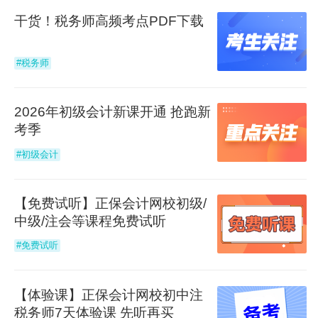
干货！税务师高频考点PDF下载
张俊旺
注册会计师高分学员
#税务师
尽量连续学习，记录自己的每一次复习情况，这些记
录累积到一定的数量，会无形的帮助提升复习效率。
2026年初级会计新课开通 抢跑新
刘亚洲
初级会计高分学员
考季
#初级会计
初级会计实务这门课学习主要还是要靠自己理解，理
解之后学起来特别容易了。经济法就主要记重点，记
口诀，找到记忆方法。
【免费试听】正保会计网校初级/
中级/注会等课程免费试听
宋宛臻
中级会计高分学员
#免费试听
中级会计考试难度较高，通过率只有12%，还有一半
以上的人都放弃了考试。说明中级会计绝对不是临时
【体验课】正保会计网校初中注
抱佛脚就可以通过的考试。
税务师7天体验课 先听再买