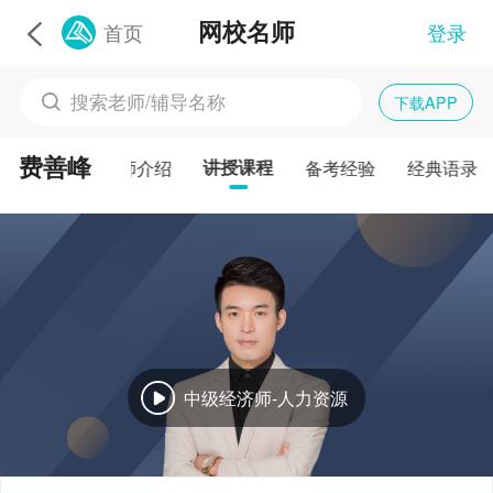
网校名师
首页
登录
下载APP
费善峰
名师介绍
讲授课程
备考经验
经典语录
中级经济师-人力资源