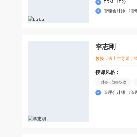
FRM 《P2》
解，并耐心回答学员
管理会计师 《管
力。
李志刚
教授，硕士生导师，
授课风格：
财务与战略双收
儒雅睿智
管理会计师 《管