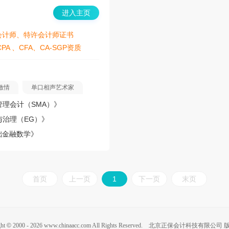
进入主页
会计师、特许会计师证书
CPA 、CFA、CA-SGP资质
激情
单口相声艺术家
管理会计（SMA）》
与治理（EG）》
基础金融数学》
首页
上一页
1
下一页
末页
ght
©
2000 -
2026
www.chinaacc.com All Rights Reserved. 北京正保会计科技有限公