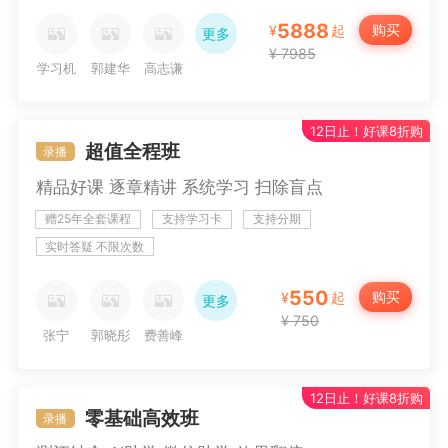
5888
购买
¥
起
更多
¥ 7985
学习机
郭建华
高志谦
12日止！好课8折购
侯永斌
达江
征鸿
超值全程班
录播
精品好课 逐章精讲 系统学习 扫除盲点
周靖
杨军
赠25年全套课程
支持学习卡
支持分期
科目
实时答疑 不限次数
550
购买
¥
起
更多
¥ 750
张宁
郭晓彤
费善峰
12日止！好课8折购
冯冬梅
宋智文
张小强
零基础高效班
录播