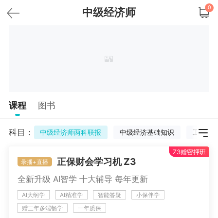
0
中级经济师
课程
图书
科目：
中级经济师两科联报
中级经济基础知识
工商管
Z3赠密押班
正保财会学习机 Z3
录播+直播
全新升级 AI智学 十大辅导 每年更新
AI大纲学
AI精准学
智能答疑
小保伴学
更多
赠三年多端畅学
一年质保