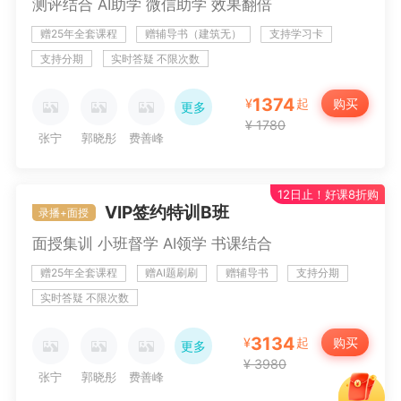
测评结合 AI助学 微信助学 效果翻倍
徐跃
高美臣
谷雨彤
赠25年全套课程
赠辅导书（建筑无）
支持学习卡
支持分期
实时答疑 不限次数
1374
购买
¥
起
更多
¥ 1780
张宁
郭晓彤
费善峰
12日止！好课8折购
冯冬梅
宋智文
张小强
VIP签约特训B班
录播+面授
面授集训 小班督学 AI领学 书课结合
徐跃
高美臣
谷雨彤
赠25年全套课程
赠AI题刷刷
赠辅导书
支持分期
实时答疑 不限次数
3134
购买
¥
起
更多
¥ 3980
张宁
郭晓彤
费善峰