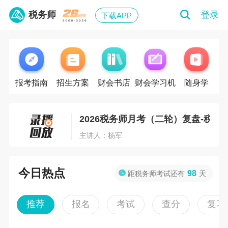
主讲人：杨军
税务师
登录
下载APP
2026税务师月考（二轮）复盘-税法
主讲人：葛瑞
2026税务师月考（二轮）复盘-涉税
报考指南
招生方案
财会书店
财会学习机
随身学
主讲人：武劲松
2026税务师月考（二轮）复盘-税法
主讲人：杨军
2026税务师月考（二轮）复盘-税法
今日热点
98
距税务师考试还有
天
主讲人：葛瑞
推荐
报名
考试
查分
复习