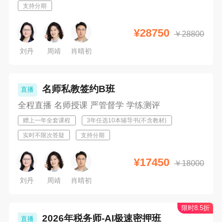
支持分期
¥
28750
￥
28800
刘丹
周靖
肖晴初
名师私教签约B班
直播
全程直播 名师授课 严管督学 学练测评
赠上一年全套课程
3年任选10本辅导书(不含教材)
实时不限次答疑
支持分期
¥
17450
￥
18000
刘丹
周靖
肖晴初
限时8.5折
2026年税务师-AI极速密押班
直播