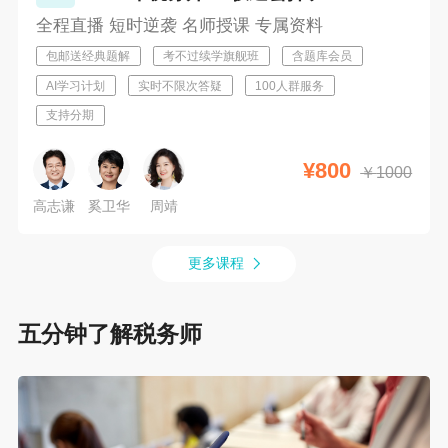
全程直播 短时逆袭 名师授课 专属资料
包邮送经典题解
考不过续学旗舰班
含题库会员
AI学习计划
实时不限次答疑
100人群服务
支持分期
¥
800
￥
1000
高志谦
奚卫华
周靖
更多课程
五分钟了解税务师