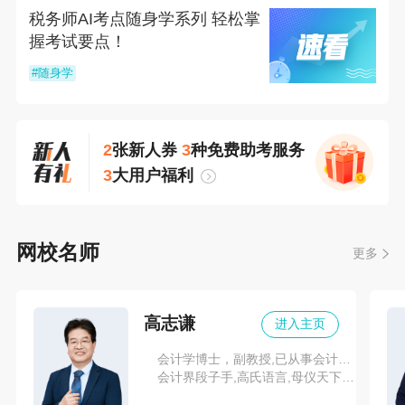
税务师AI考点随身学系列 轻松掌
握考试要点！
#随身学
2
张新人券
3
种免费助考服务
3
大用户福利
网校名师
更多
高志谦
进入主页
会计学博士，副教授,已从事会计考试辅导数十年
会计界段子手,高氏语言,母仪天下刷题