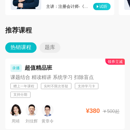
主讲：注册会计师-《会计》
试听
推荐课程
热销课程
题库
领券立减
超值精品班
录播
课题结合 精读精讲 系统学习 扫除盲点
赠上一年课程
实时不限次答疑
支持学习卡
支持分期
¥
380
￥
500起
周靖
刘佳辉
黄章令