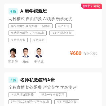
限时送1考期
AI畅学旗舰班
录播
两种模式 自由切换 AI领学 畅学无忧
精品+旗舰+真题押测+一备两考
电话回访
免费兑换辅导书(不含教材)
实时不限次答疑
支持学习卡
支持分期
¥
680
￥
800起
奚卫华
杨军
王艳龙
名师私教签约A班
直播
全程直播 协议退费 严管督学 学练测评
考试不过协议退费
赠上一年全套课程
3年任选10本辅导书(不含教材)
实时不限次答疑