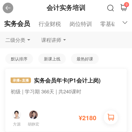
0
会计实务培训
实务会员
行业财税
岗位特训
零基础入门
二级分类
课程讲师
默认排序
新课上线
最热好课
实务会员年卡(P1会计上岗)
录播+直播
初级 | 学习期 366天 | 共240课时
¥
2180
方源
胡静宏