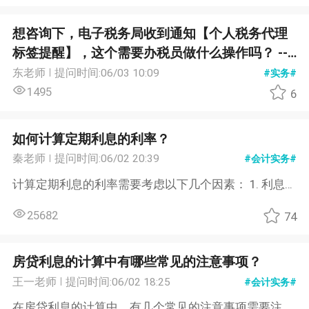
想咨询下，电子税务局收到通知【个人税务代理
标签提醒】，这个需要办税员做什么操作吗？ ---
----------------------------------------------------------
东老师
提问时间:06/03 10:09
#实务#
--------------------------- 尊敬的纳税人您好，系统
1495
6
检测到您（单位）的办税人/XXX在多户纳税人名
下担任办税人员，可能存在个人税务代理行为，
如何计算定期利息的利率？
请提醒其本人按照涉税专业服务规定进行信息采
秦老师
提问时间:06/02 20:39
#会计实务#
集。
计算定期利息的利率需要考虑以下几个因素： 1. 利息计算周期：确定利息的计算周期，例如每年、每半年、每季度或每月。 2. 利息金额：确定需要计算利息的本金金额。 3. 利息期限：确定需要计算利息的期限，例如一年、两年或更长。 4. 利息计算公式：根据利息计算的公式进行计算。一般情况下，定期利息的计算公式为：利息金额 = 本金金额 × 利率 × 利息期限。 5. 利率计算方法：根据利息计算的公式，将已知的利息金额、本金金额和利息期限代入，解出利率。 例如，假设有一个定期存款，本金金额为10,000美元，存款期限为一年，利息金额为500美元。根据上述公式，可以得到以下计算过程： 利息金额 = 10,000 × 利率 × 1 500 = 10,000 × 利率 利率 = 500 / 10,000 利率 = 0.05 或 5% 因此，该定期存款的利率为5%。...
25682
74
房贷利息的计算中有哪些常见的注意事项？
王一老师
提问时间:06/02 18:25
#会计实务#
在房贷利息的计算中，有几个常见的注意事项需要注意： 1. 利率的选择：房贷利率通常有固定利率和浮动利率两种选择，需要根据个人的经济状况和风险承受能力来选择合适的利率类型。 2. 利息的计算方式：房贷利息计算可以采用等额本息还款法或等额本金还款法。等额本息还款法每月还款金额相同，但每月还款中利息占比逐渐减少；等额本金还款法每月还款本金相同，但每月还款中利息金额逐渐减少。 3. 利息的计算周期：房贷利息的计算周期可以是按月、按季度或按年计算。需要根据具体合同约定来确定计算周期。 4. 提前还款的影响：如果提前还款房贷，需要注意是否存在提前还款违约金或其他费用，并计算出提前还款后的新利息。 5. 利息的税务处理：房贷利息在一些国家或地区可以享受税收优惠，需要了解相关税务政策并进行合理的税务规划。 6. 利息的确认和核算：在会计记录中，房贷利息需要按照实际发生的日期确认，并按照规定的会计准则进行核算和披露。 以上是房贷利息计算中的一些常见注意事项，具体的情况还需要根据个人的实际情况和合同约定来确定。建议在进行房贷利息计算时，咨询专业人士或银行机构以获得准确的信息和指导。...