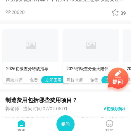
20620
39
2026初级查分转战指导
2026初级查分全天陪伴
2
网校老师
免费
网校老师
免费
网
立即回看
立即回看
制造费用包括哪些费用项目？
郭老师
提问时间:07/02 06:01
#初级职称#
制造费用是指企业在生产过程中发生的与产品直接相关
提问
的费用，包括以下几个方面： 1. 直接材料费用：指生产
首页
我的