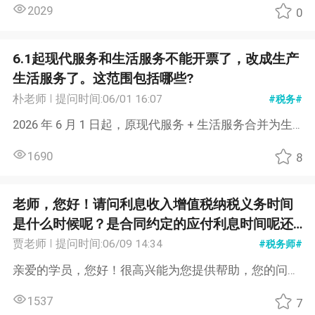
2029
饮服务，生产生活服务*餐饮费，生产生活服务*
0
会议服务，生产生活服务*会议场地服务费，这些
名项目称都可以吗？住宿和餐饮我哪个更好？
6.1起现代服务和生活服务不能开票了，改成生产
生活服务了。这范围包括哪些?
朴老师
提问时间:06/01 16:07
#税务#
2026 年 6 月 1 日起，原现代服务 + 生活服务合并为生产生活服务，共 15 类（多为 6%，维修加工 13%）： 研发技术、信息技术、文化创意、物流辅助 租赁、鉴证咨询、广播影视、商务辅助 文化体育、教育医疗、旅游娱乐、餐饮住宿 居民日常、加工修理修配、其他生产生活服务 交通、邮政、电信、建筑、金融服务不变，不属此类。...
1690
8
老师，您好！请问利息收入增值税纳税义务时间
是什么时候呢？是合同约定的应付利息时间呢还
是实际收到利息的时间？
贾老师
提问时间:06/09 14:34
#税务师#
亲爱的学员，您好！很高兴能为您提供帮助，您的问题答复如下： 利息收入增值税纳税义务时间的确定需依据相关规定。《增值税法》第二十八条规定，发生应税交易，纳税义务发生时间为收讫销售款项或者取得销售款项索取凭据的当日；先开具发票的，为开具发票的当日。《增值税法实施条例》第三十九条指出，增值税法第二十八条第一款第一项所称收讫销售款项，是指纳税人发生应税交易过程中或者完成后收到款项；取得销售款项索取凭据的当日，是指书面合同确定的付款日期，未签订书面合同或者书面合同未确定付款日期的，是指应税交易完成的当日。 另外，《企业所得税法实施条例》第十八条表明，利息收入按照合同约定的债务人应付利息的日期确认收入的实现。若主借款合同有一次性支付条款，那么应按合同约定的一次性支付时间确认增值税纳税义务时间，而非按年度配比确认。 所以，一般情况下，如果合同约定了付款日期，纳税义务时间为合同约定的债务人应付利息的日期；若未签订书面合同或者书面合同未确定付款日期，为应税交易完成的当日；要是先开具发票，纳税义务时间则为开具发票的当日。 祝您学习愉快！...
1537
7