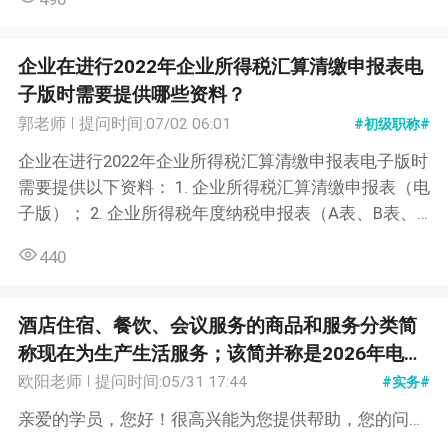
费，则属于违规行为。 2. 未按时足额缴纳养老保险费：
用人单位应当按照规定的缴费期限和缴费标准及时足额
地为职工缴纳养老保险费。如果用人单位未按时足额缴
企业在进行2022年企业所得税汇算清缴申报表电
纳养老保险费，则属于违规行为。 3. 虚报、少报、漏报
子版时需要提供哪些资料？
职工工资：用人单位应当按照职工实际工资基数缴纳养
郭老师
提问时间:07/02 06:01
#初级职称#
老保险费。如果用人单位虚报、少报、漏报职工工资，
企业在进行2022年企业所得税汇算清缴申报表电子版时
导致缴纳的养老保险费不足，则属于违规行为。 4. 恶意
需要提供以下资料： 1. 企业所得税汇算清缴申报表（电
逃避养老保险费缴纳：用人单位如果故意逃避养老保险
子版）； 2. 企业所得税年度纳税申报表（A表、B表、C
费的缴纳，或采取欺诈、隐瞒等手段逃避缴纳养老保险
表、D表）； 3. 企业所得税年度关联交易信息报告表；
费，则属于违规行为。 5. 滥用养老保险基金：用人单位
440
4. 企业所得税年度资产负债表、利润表、现金流量表；
如果滥用养老保险基金，或将养老保险基金用于非法用
5. 企业所得税前期纳税申报表及缴纳税款凭证； 6. 企业
途，或挪用、侵占养老保险基金，则属于违规行为。 以
所得税税务登记证、组织机构代码证、营业执照等证照
上是养老保险费缴纳的违规行为的主要表现形式，用人
酒店住宿、餐饮、会议服务的商品和服务分类简
复印件； 7. 企业所得税汇算清缴申报表填报说明书。
单位应当严格遵守相关法律法规规定，按照规定缴纳养
称现在为生产生活服务；该简并称是2026年电子
以上是企业在进行2022年企业所得税汇算清缴申报表电
老保险费。...
税务局/发票服务平台最新更新（现代服务与生活
欧阳老师
提问时间:05/31 17:44
#实务#
子版时需要提供的资料，具体的资料要求可能会因地区
服务合并）项目名称会显示：生产生活服务*住宿
亲爱的学员，您好！很高兴能为您提供帮助，您的问题答复如下： 可以，按2026年5月29日编码升级后的新规，上述项目名称都是合规、正确的。至于住宿选择“生产生活服务*住宿服务”还是“生产生活服务*住宿费”，餐饮选择“生产生活服务*餐饮服务”还是“生产生活服务*餐饮费”，其实两者本质上都能准确反映业务内容。“服务”表述更强调业务行为，“费”则更侧重于费用性质。在实际开票时，可以根据企业的习惯和具体需求来选择，通常不会影响发票的有效性和入账。 祝您学习愉快！...
和企业类型的不同而有所差异，建议企业在申报前仔细
服务，生产生活服务*住宿费，生产生活服务*餐
了解当地税务部门的规定和要求。...