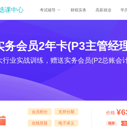
选课中心
考试辅导
财税实务
高薪就业
学
实务会员2年卡(P3主管经理
2大行业实战训练，赠送实务会员(P2总账会计
¥6
会员积分
支持分期
价格
在线答疑
电子讲义
领券
实