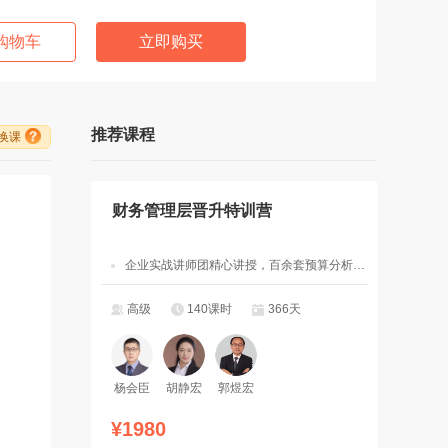
购物车
立即购买
推荐课程
/换课
财务管理层晋升特训营
企业实战讲师团精心讲授，百余套预算分析决策管理工具模板
高级
140课时
366天
杨会臣
胡静宏
郭煜宏
¥1980