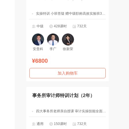
实操特训 小班答疑 赠中级职称高效实验班3科2考期
中级
428课时
732天
安贵科
李广
徐新荣
¥6800
加入购物车
事务所审计师特训计划（2年）
四大事务所老师亲自授课 审计实操技能全面突破
通用
150课时
732天