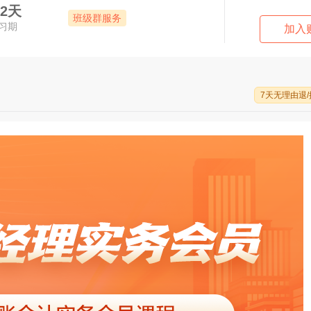
32天
班级群服务
习期
加入
7天无理由退