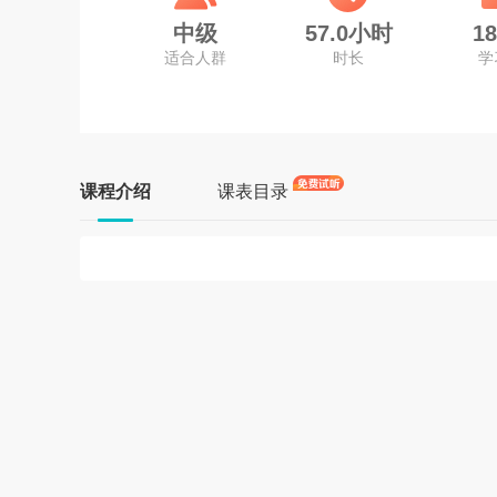
中级
57.0小时
1
适合人群
时长
学
课程介绍
课表目录