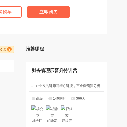
购物车
立即购买
推荐课程
/换课
财务管理层晋升特训营
企业实战讲师团精心讲授，百余套预算分析决策管理工具模板
高级
140课时
366天
杨会臣
胡静宏
郭煜宏