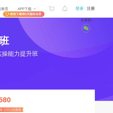
登录
注册
历教育
APP下载
分享到：
班
实操能力提升班
580
务-150元优惠券