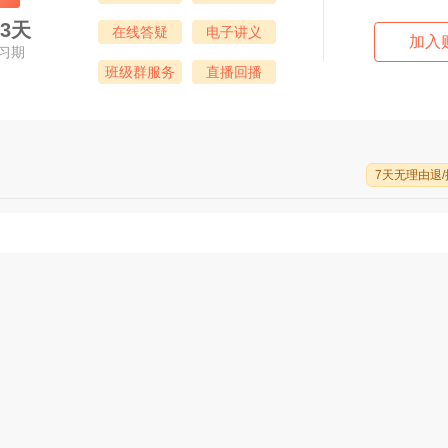
83天
在线答疑
电子讲义
加入
习期
班级群服务
直播回播
7天无理由退