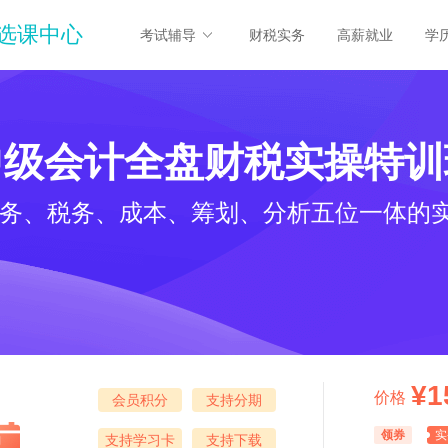
选课中心
考试辅导
财税实务
高薪就业
学
中级会计全盘财税实操特训
务、税务、成本、筹划、分析五位一体的
¥1
价格
会员积分
支持分期
领券
实
支持学习卡
支持下载