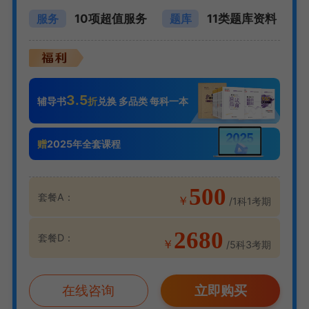
10项超值服务
11类题库资料
服务
题库
3.5
辅导书
折
兑换 多品类 每科一本
赠
2025年全套课程
500
套餐A：
￥
/1科1考期
2680
套餐D：
￥
/5科3考期
在线咨询
立即购买