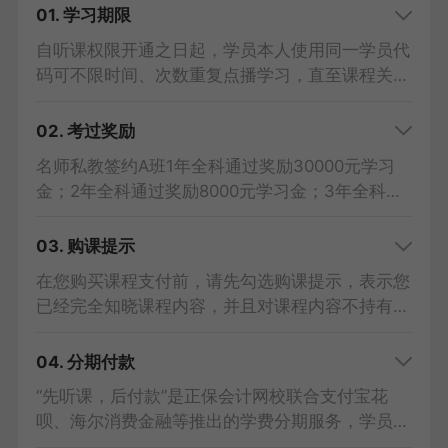
01. 学习期限
自听课权限开通之日起，学员本人使用同一学员代
码可不限时间、次数重复点播学习，直至课程关
闭，课程内容仅限学员本人使用，严禁与他人共
用。
02. 考过奖励
①1考期：2026年考试结束后一周关闭。
名师私教签约A班1年全科通过奖励30000元学习
②多考期：辅导期内随意学，最后1考期考试结束
金；2年全科通过奖励8000元学习金；3年全科通
后一周关闭，每年需要人脸识别开课，新一年课程
过奖励3000元学习金；学习金发放到“活动账户”。
可在上一年考试结束后开通。（名师私教签约班除
03. 购课提示
外）
1考期协议>>
2考期协议>>
3考期协议>>
在您购买课程支付前，请先勾选购课提示，表示您
③名师私教签约班：2026年考试成绩公布当日关
已经完全知晓课程内容，并且对课程内容不持有任
闭，需在税务师考试成绩公布之日起30日内向网
何异议，双方之间已经就该次交易达成共识。
校提供报名信息（未报名学员提供身份证信息），
04. 分期付款
或未通过的成绩证明，提出申请并审核通过后方可
“先听课，后付款”是正保会计网校联合支付宝花
享受第二年或第三年免费重学的政策，逾期申请不
呗、海尔消费金融等推出的学费分期服务，学员仅
予办理！辅导期内已通过科目，不再提供续学服
需支付首期学费即可开始听课，剩余学费按月支