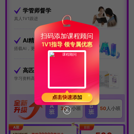
学管师督学
真人1V1跟进
扫码添加课程顾问
AI精准学&AI大纲学
1V1指导 领专属优惠
搭载AI，更提效
高匹配·全资料
学习资料高度匹配课程，分数爆炸式增长
A
B
30
人小班
50
人小班
班
班
A班
B班