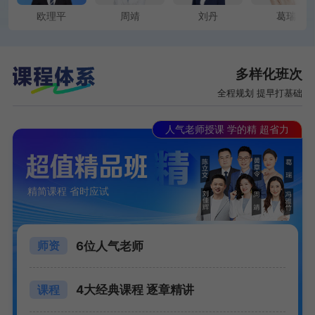
欧理平
周靖
刘丹
葛瑞
多样化班次
全程规划 提早打基础
人气老师授课 学的精 超省力
精简课程 省时应试
6位人气老师
师资
4大经典课程 逐章精讲
课程