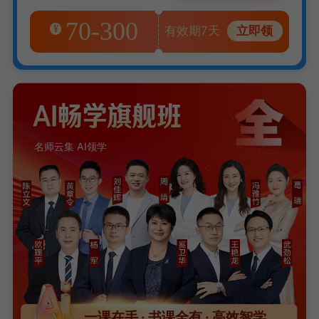
70-300
¥
有效期7天
立即领
名师云集 AI领学
一课在手 · 书课全有 · 高效智学