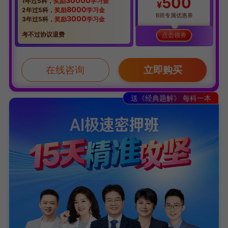
500
30000
1年过5科，
奖励
学习金
¥
8000
2年过5科，
奖励
学习金
B班专属优惠券
3000
3年过5科，
奖励
学习金
考不过协议退费
点击领劵
在线咨询
立即购买
送《经典题解》 每科一本