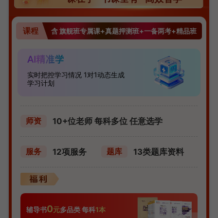
课程
含 旗舰班专属课+真题押测班+一备两考+精品班
实时把控学习情况 1对1动态生成
学习计划
10+位老师 每科多位 任意选学
师资
12项服务
13类题库资料
服务
题库
0
辅导书
元
多品类 每科
1本