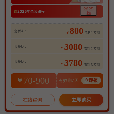
赠
2025年全套课程
800
套餐A：
￥
/1科1考期
3080
套餐D：
￥
/3科2考期
3780
套餐D：
￥
/5科3考期
70-900
¥
有效期7天
立即领
在线咨询
立即购买