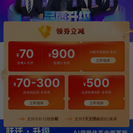
70
900
AI畅学旗舰班·券包
¥
¥
立即领券
套餐A·专用
套餐D·专用
70-300
500
¥
¥
超值精品班·专享券
名师私教B班· 专享券
立即领券
立即领券
支持3/6/12期
分期
支持
7天无理由
退款/换课