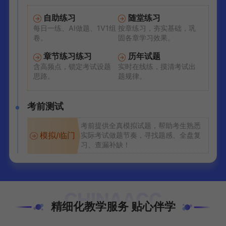
自助练习
随堂练习
每日一练、AI做题、1V1组
按章练习，夯实基础，巩
卷。
固各章学习效果。
章节练习练习
历年试题
含高频点，锁定考试设题
实时在线练，摸清考试出
思路。
题规律。
考前测试
考前提供全真模拟试题，帮助考生熟悉
模拟/临门
实际考试做题节奏，寻找题感、全盘复
习、查漏补缺！
精细化教学服务 贴心伴学