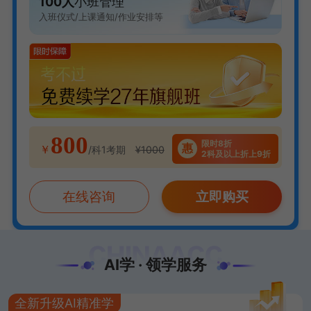
100人
小班管理
入班仪式/上课通知/作业安排等
800
限时8折
惠
￥
/科1考期
¥1000
2科及以上折上9折
在线咨询
立即购买
AI学 · 领学服务
全新升级AI精准学