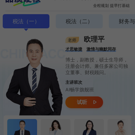
全程规划 提早打基础
税法（一）
税法（二）
财务
欧理平
老师
才思敏捷
激情与幽默同存
博士，副教授，硕士生导师，
注册会计师。兼任多家公司独
立董事、财税顾问。
主讲班次
AI畅学旗舰班
试听