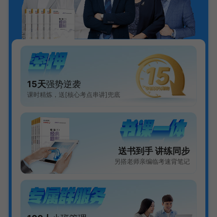
15天
强势逆袭
课时精炼，送[核心考点串讲]兜底
送书到手 讲练同步
另搭老师亲编临考速背笔记