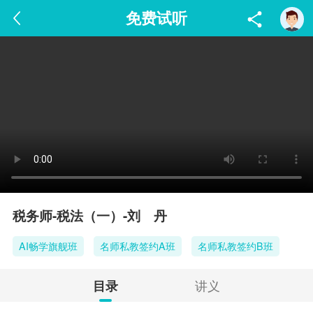
免费试听
税务师-税法（一）-刘 丹
AI畅学旗舰班
名师私教签约A班
名师私教签约B班
讲义
目录