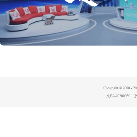
Copyright
©
2000 -
20
京B2-20200959
京