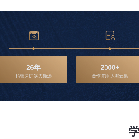
26
年
2000
+
精细深耕 实力甄选
合作讲师 大咖云集