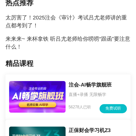
热点推荐
太厉害了！2025注会《审计》考试吕尤老师讲的重
点都考到了！
来来来~ 来杯拿铁 听吕尤老师给你唠唠“跟函”要注意
什么！
精品课程
注会-AI畅学旗舰班
直播+录播 无限畅学
56278人已听
免费试听
正保财会学习机Z3