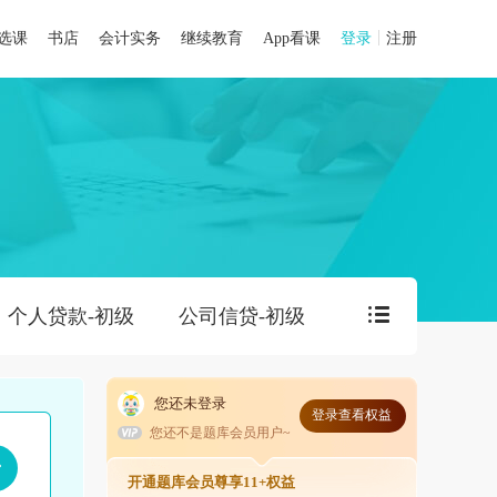
选课
书店
会计实务
继续教育
App看课
登录
注册
个人贷款-初级
公司信贷-初级
银行管理-初级
您还未登录
登录查看权益
您还不是题库会员用户~
开通题库会员尊享11+权益