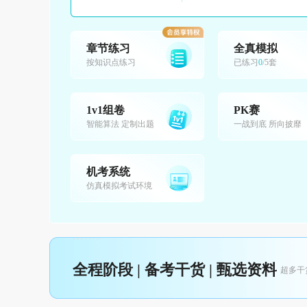
章节练习
全真模拟
按知识点练习
已练习
0
/5套
1v1组卷
PK赛
智能算法 定制出题
一战到底 所向披靡
机考系统
仿真模拟考试环境
全程阶段 | 备考干货 | 甄选资料
超多干