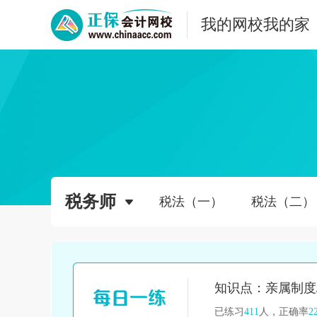
我的网校我的家
税务师
税法（一）
税法（二）
已练习
411
人，正确率
2