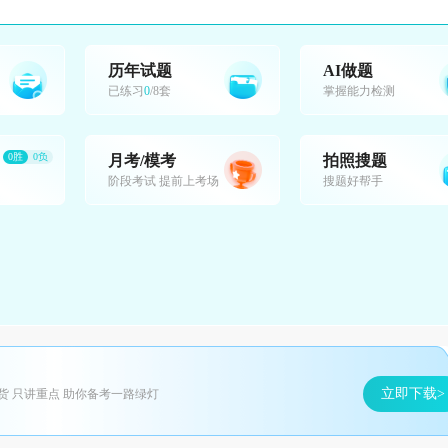
历年试题
AI做题
已练习
0
/8套
掌握能力检测
0胜
0负
月考/模考
拍照搜题
阶段考试 提前上考场
搜题好帮手
立即下载>
货 只讲重点 助你备考一路绿灯