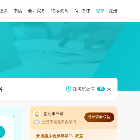
选课
书店
会计实务
继续教育
App看课
登录
注册
务
距考试还有
99
天
您还未登录
登录查看权益
您还不是题库会员用户~
开通题库会员尊享23+权益