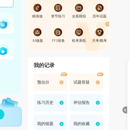
精准做
章节练习
全真模拟
历年试题
PK赛
AI做题
1V1组卷
机考系统
月考/模考
自助判分
我的记录
预估分
试题答疑
练习历史
评估报告
我的错题
我的收藏