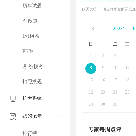
历年试题
购买说明：1.可选择单独购买或
AI做题
2023年
1
1v1组卷
日
一
二
三
PK赛
1
2
3
4
月考/模考
8
9
10
11
15
16
17
18
拍照搜题
22
23
24
25
机考系统
29
30
31
我的记录
专家每周点评
排行榜