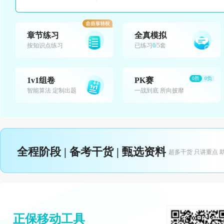
章节练习
全真模拟
按知识点练习
已练习
0
/5套
0胜
0负
1v1组卷
PK赛
智能算法 定制出题
一战到底 所向披靡
全程阶段 | 备考干货 | 甄选资料
超多干货 只讲重点 
正保移动工具