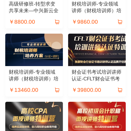
高级研修班-转型求变
财税培训师-专业领域
共享未来—中兴新云全
讲师（财税培训师）培
球化财务管理实践课程
养方案(认证)
￥
8800.00
￥
9860.00
财税培训师-专业领域
财会证书考试培训讲师
讲师（财税培训师）培
认证-CFLT财会证书考
养方案(认证+进阶)
试培训讲师认证特训
￥
13460.00
￥
39800.00