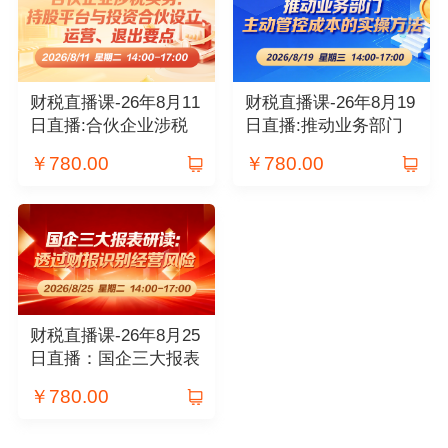
财税直播课-26年8月11
财税直播课-26年8月19
日直播:合伙企业涉税
日直播:推动业务部门
实务：持股平台与投资
主动管控成本的实操方
￥
780.00
￥
780.00
合伙设立、运营、退出
法
要点
财税直播课-26年8月25
日直播：国企三大报表
研读：透过财报识别经
￥
780.00
营风险