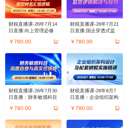
财税直播课-26年7月14
财税直播课-26年7月21
日直播:向上管理必修
日直播:国企穿透式监
课：用金字塔原理重塑
管逻辑解读与应对
￥
780.00
￥
780.00
财务汇报逻辑
财税直播课-26年7月30
财税直播课-26年8月7
日直播：财务敏感科目
日直播：企业组织架构
深度自查与真实性核查
设计及配套财税实操精
￥
780.00
￥
780.00
讲