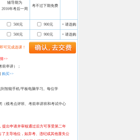
辅导期为
考不过下期免费
2016年考后一周
500元
900元
+ 请选购
500元
900元
+ 请选购
”即可完成选课！
情>>
考前串讲）；
门
购买>>
载到智能手机/平板电脑学习。每位学
闭（模考点评班、考前串讲班和考试中心
，提出申请并审核通过后方可享受第二年
了主导地位，如弃考、违纪或其他显失公