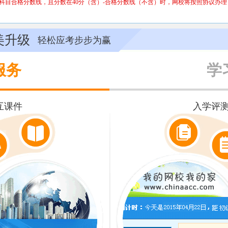
数线，且分数在40分（含）-合格分数线（不含）时，网校将按照协议办理，
美升级
轻松应考步步为赢
服务
学
互课件
入学评测