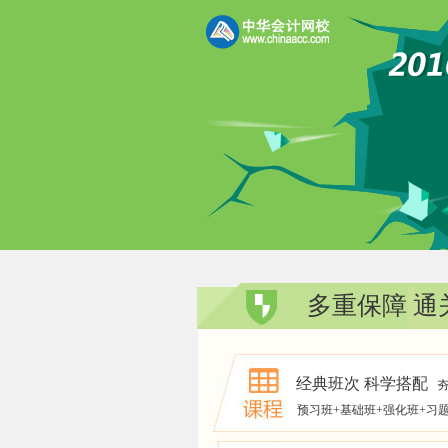
多重保障 
经典班次 科学搭配
夯
预习班+基础班+强化班+习