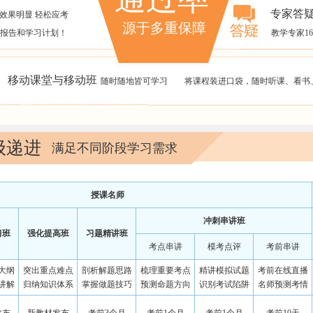
专家答疑
效果明显 轻松应考
源于多重保障
报告和学习计划！
教学专家1
移动课堂与移动班
随时随地皆可学习
将课程装进口袋，随时听课、看书
级递进
满足不同阶段学习需求
授课名师
冲刺串讲班
习班
强化提高班
习题精讲班
考点串讲
模考点评
考前串讲
大纲
突出重点难点
剖析解题思路
梳理重要考点
精讲模拟试题
考前在线直播
讲解
归纳知识体系
掌握做题技巧
预测命题方向
识别考试陷阱
名师预测考情