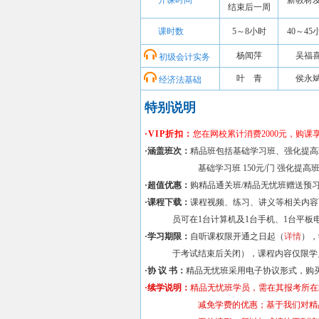
开课时间
新教材
结束后一周
课时数
5～8小时
40～45
杨闻萍
吴福
初级会计实务
叶 青
侯永
经济法基础
特别说明
·VIP折扣：
您在网校累计消费2000元，购课享
·涵盖班次：
精品班包括基础学习班、强化提高
基础学习班 150元/门 强化提高班 120元/门
·超值优惠：
购精品通关班/精品无忧班赠送预
·课程下载：
课程视频、练习、讲义等相关内容
员可在1台计算机及1台手机、1台平板电
·学习期限：
自听课权限开通之日起（
详情
），
于考试结束后关闭），课程内容仅限学员
·协 议 书：
精品无忧班采用电子协议形式，购
·续学说明：
精品无忧班学员，需在其报考所在
减免学费的优惠；基于我们对精品无忧班辅