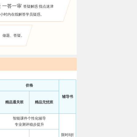
 一答一审
答疑解惑 指点迷津
6小时内在线解答学员疑惑。
、做题、答疑。
价格
辅导书
精品通关班
精品无忧班
智能课件个性化辅导
专业测评稳步提升
限时8折