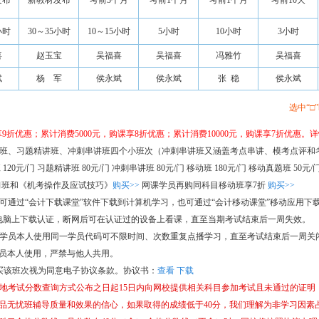
发布
新教材发布
考前3个月
考前1个月
考前1个月
考前10天
小时
30～35小时
10～15小时
5小时
10小时
3小时
喜
赵玉宝
吴福喜
吴福喜
冯雅竹
吴福喜
斌
杨 军
侯永斌
侯永斌
张 稳
侯永斌
选中“□
9折优惠；累计消费5000元，购课享8折优惠；累计消费10000元，购课享7折优惠。
详
班、习题精讲班、冲刺串讲班四个小班次（冲刺串讲班又涵盖考点串讲、模考点评和
 习题精讲班 80元/门 冲刺串讲班 80元/门 移动班 180元/门 移动真题班 50元/
习班和《机考操作及应试技巧》
购买>>
网课学员再购同科目移动班享7折
购买>>
可通过“会计下载课堂”软件下载到计算机学习，也可通过“会计移动课堂”移动应用下
脑上下载认证，断网后可在认证过的设备上看课，直至当期考试结束后一周失效。
学员本人使用同一学员代码可不限时间、次数重复点播学习，直至考试结束后一周关
本人使用，严禁与他人共用。
买该班次视为同意电子协议条款。协议书：
查看
下载
地考试分数查询方式公布之日起15日内向网校提供相关科目参加考试且未通过的证明
导质量和效果的信心，如果取得的成绩低于40分，我们理解为非学习因素占