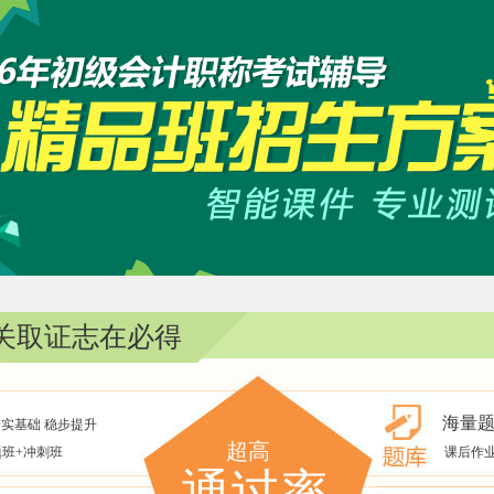
通关取证志在必得
海量题
实基础 稳步提升
超高
题班+冲刺班
课后作业
通过率