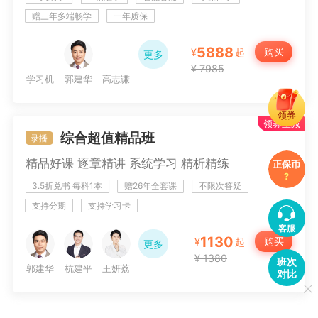
赠三年多端畅学
一年质保
5888
购买
¥
起
更多
¥ 7985
学习机
郭建华
高志谦
领券
领券立减
侯永斌
达江
征鸿
综合超值精品班
录播
精品好课 逐章精讲 系统学习 精析精练
正保币
科目
?
周靖
杨军
3.5折兑书 每科1本
赠26年全套课
不限次答疑
支持分期
支持学习卡
客服
1130
购买
¥
起
更多
¥ 1380
班次
郭建华
杭建平
王妍荔
对比