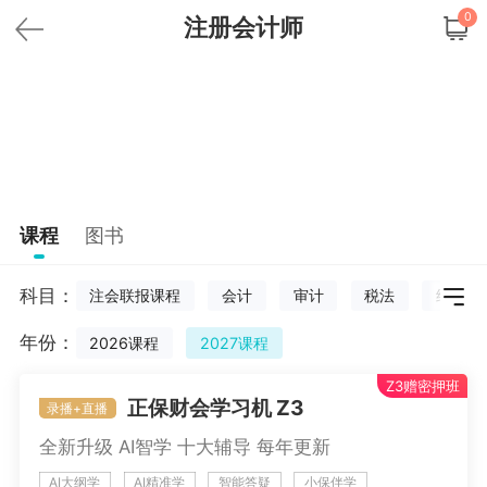
0
注册会计师
课程
图书
科目：
注会联报课程
会计
审计
税法
经济法
年份：
2026课程
2027课程
Z3赠密押班
正保财会学习机 Z3
录播+直播
更多
全新升级 AI智学 十大辅导 每年更新
AI大纲学
AI精准学
智能答疑
小保伴学