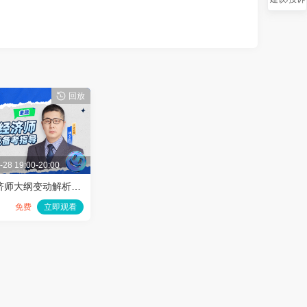
2.教材公布后如何调整学习计划
老师介绍
副教授，浙江大学经济学博士。中国金融
教育发展基金会专家理事、新疆经济学会
理事、中国节能专家联盟专家会员。曾在
新疆大学经济与管理学院担任过金融与投
资领域专职教师，兼任该学院院长助理；
回放
之后先后任职于理财机构、私募基金、公
募基金及公募基金公司，担任过财务顾
问、产品经理、投资经理等职务，现供职
于北京某私募基金，担任战略投资总监职
叠
务，具体负责上市公司市值管理及相关并
-28 19:00-20:00
购重组项目投资工作。近二十年间，曾先
后为商业银行及相关机构人员提供过
2025高级经济师大纲变动解析及备考指导-金融
CFA、FRM等证书培训服务。
免费
立即观看