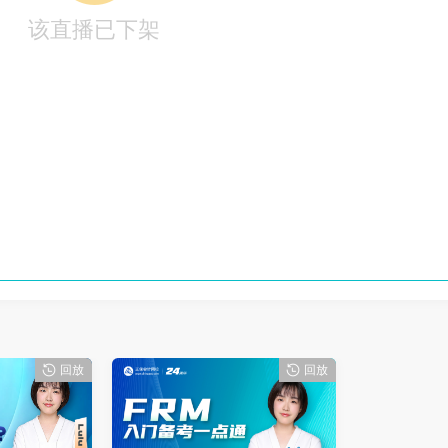
该直播已下架
回放
回放