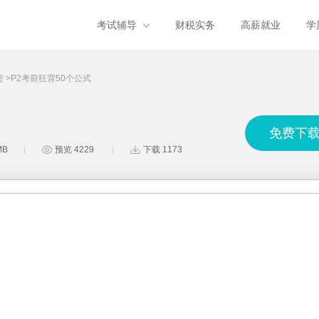
考试辅导
财税实务
高薪就业
学
货
P2考前狂背50个公式
免费下
MB
预览 4229
下载 1173