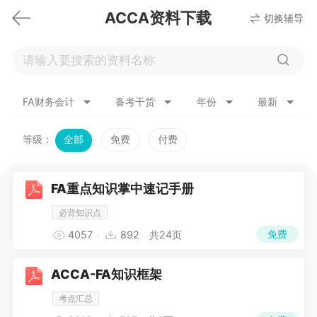
ACCA资料下载
切换辅导
FA财务会计
备考干货
年份
最新
等级：
全部
免费
付费
FA重点知识掌中速记手册
必背知识点
免费
4057
892
共24页
ACCA-FA知识框架
考点汇总