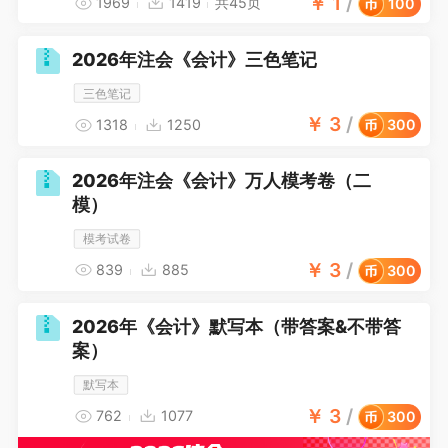
￥
1
/
1969
1419
共45页
100
2026年注会《会计》三色笔记
三色笔记
￥
3
/
1318
1250
300
2026年注会《会计》万人模考卷（二
模）
模考试卷
￥
3
/
839
885
300
2026年《会计》默写本（带答案&不带答
案）
默写本
￥
3
/
762
1077
300