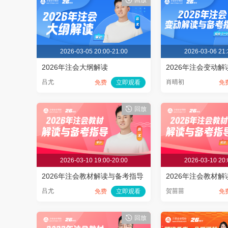
回放
2026-03-05 20:00-21:00
2026-03-06 21:
2026年注会大纲解读
吕尤
肖晴初
免费
立即观看
免
回放
2026-03-10 19:00-20:00
2026-03-10 20:
2026年注会教材解读与备考指导
2026年注会教材
吕尤
贺苗苗
免费
立即观看
免
回放