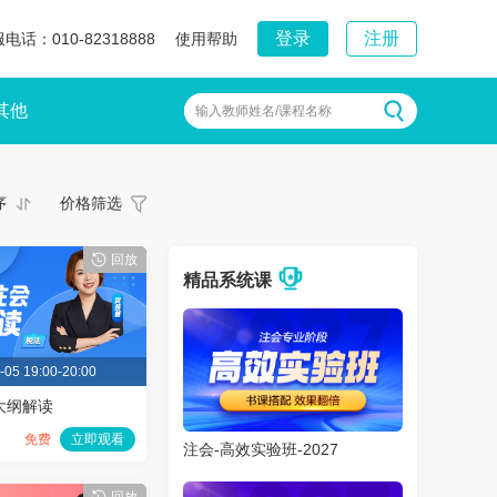
登录
注册
电话：010-82318888
使用帮助
其他
输入教师姓名/课程名称
序
价格筛选
回放
精品系统课
-05 19:00-20:00
精
会大纲解读
免费
立即观看
注会-高效实验班-2027