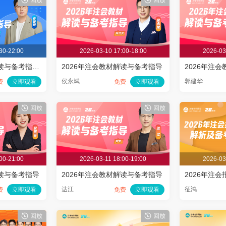
回放
回放
30-22:00
2026-03-10 17:00-18:00
2026-03
2026年注会变动解读与备考指导-综合（一）
2026年注会教材解读与备考指导
2026年注
侯永斌
郭建华
费
立即观看
免费
立即观看
回放
回放
00-21:00
2026-03-11 18:00-19:00
2026-03
解读与备考指导
2026年注会教材解读与备考指导
达江
征鸿
费
立即观看
免费
立即观看
回放
回放