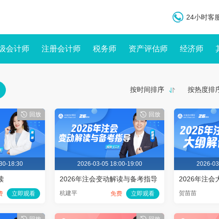
24小时客服
级会计师
注册会计师
税务师
资产评估师
经济师
按时间排序
按热度排
回放
回放
30-18:30
2026-03-05 18:00-19:00
2026-03
读
2026年注会变动解读与备考指导
2026年注
杭建平
贺苗苗
费
立即观看
免费
立即观看