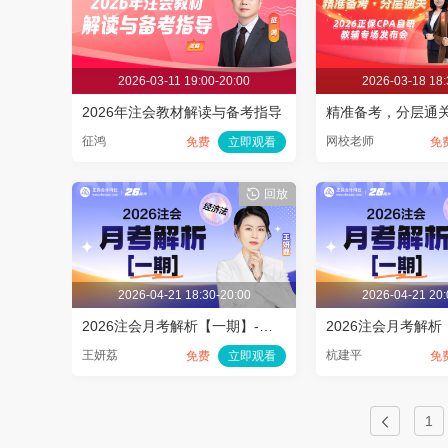
2026-03-11 19:00-20:00
2026-03-18 18:
2026年注会教材解读与备考指导
征鸿
网校老师
免费
立即观看
免
回放
2026-04-21 18:30-20:00
2026-04-21 20:
2026注会月考解析【一期】-经济法
王妍荔
杭建平
免费
立即观看
免
1