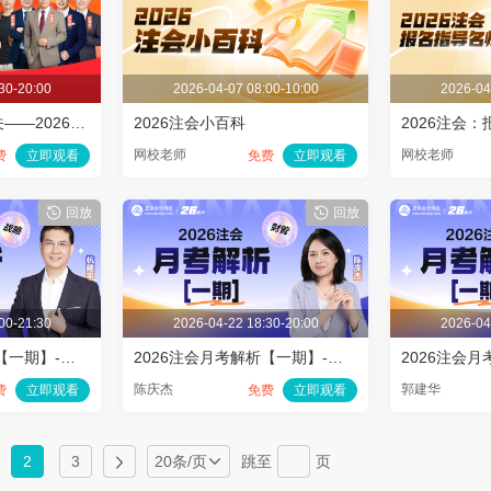
30-20:00
2026-04-07 08:00-10:00
2026-04
精准备考，分层通关——2026正保CPA自研教辅专场发布会
2026注会小百科
2026注会
网校老师
网校老师
费
立即观看
免费
立即观看
回放
回放
00-21:30
2026-04-22 18:30-20:00
2026-04
2026注会月考解析【一期】-战略
2026注会月考解析【一期】-财管
陈庆杰
郭建华
费
立即观看
免费
立即观看
2
3
20条/页
跳至
页