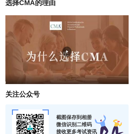
选择CMA的理由
科目所涉及的考查内容，与CMA考试内容有很大
的重合。另外，中级会计实务中第二部分关于资
产、负债、所有者权益和利润的具体会计核算，
以及第三部分或有事项、所得税、政策变更、资
产负债表日后事项等特殊会计业务，可以作为学
习CMA-P1的预习资料。即考完中级的考生们相
对来说可以轻松备考CMA，事半功倍！
CMA持证人的就业前景
关注公众号
CMA在国内已得到了广泛的推广，全国多个地区
截图保存到相册
针对CMA持证者陆续颁布了一系列相关福利政
微信识别二维码
策，比如上海、浙江、海南、厦门、成都等地，
接收更多考试资讯