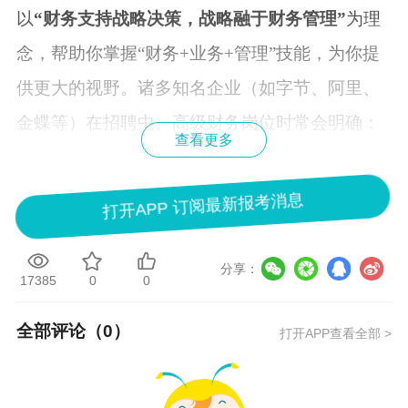
以
“财务支持战略决策，战略融于财务管理”
为理
念，帮助你掌握“财务+业务+管理”技能，为你提
供更大的视野。诸多知名企业（如字节、阿里、
金蝶等）在招聘中、高级财务岗位时常会明确：
查看更多
持有CMA证书者优先
。
打开APP 订阅最新报考消息
CMA考试科目
只有
两科
，兼具理论性、实用性和
可操作性，考试比较灵活，
一年有
三次考试机
分享：
会
，考试周期短。可选择使用中文考试。
17385
0
0
中级与CMA考核内容相似之处
全部评论（
0
）
打开APP查看全部 >
中级会计职称与CMA的考核内容有很多相似之