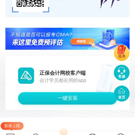
针对CMA持证者给出
安居补贴、子女入学、医疗
保障、现金补贴
等奖励。
领券
正保会计网校客户端
客服
会计学员都在用的app
一键安装
首页
新课上线