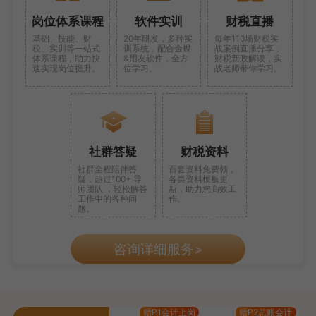
岗位体系课程
软件实训
财税直播
基础、技能、财
20年研发，多种实
每年110场财税实
税、实训等一站式
训系统，配合金蝶
战案例直播分享，
体系课程，助力快
&用友软件，全方
财税新政解读，实
速实现岗位提升。
位学习。
战老师带你学习。
社群答疑
财税资料
社群全程陪伴答
百套资料免费领，
疑，超过100+ 导
各类资料模板更
师团队 ，轻松解答
新，助力您高效工
工作中的各种问
作。
题。
咨询详细服务>
赠P1会计上岗
赠P2总账会计