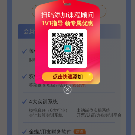
下载完整版课表
扫码添加课程顾问
1V1指导 领专属优惠
会员专属服务
每年20场财税直播
财税新政，财税实操技能
双答疑服务
答疑板 & 班级群答疑
（老会计）
4大实训系统
模拟真账（6大行业）
出纳岗位实操系统
会计核算实训系统
开票/认证/办税实训平台
金蝶/用友财务软件
赠送