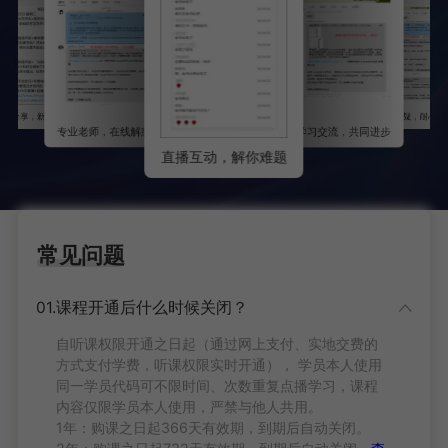
每日
讲师答疑，耐心细
每日分享，新政知晓
专业老师，在线解惑
学习交流，共同进步
直播互动，解你难题
常见问题
01.课程开通后什么时候关闭？
自听课权限开通之日起（通过网上支付、实地交费的
方式支付学费，听课权限实时开通）， 学员本人使用
同一学员代码可不限时间、次数重复点播学习，课程
内容仅限学员本人使用，严禁与他人共用。
1年：购课之日起366天有效期，到期后自动关闭。