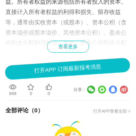
益。所有者权益的来源包括所有者投入的资本、
直接计入所有者权益的利得和损失、留存收益
等，通常由实收资本（或股本）、资本公积（含
资本溢价或股本溢价、其他资本公积）、盈余公
积和未分配利润构成。其中，盈余公积和未分配
查看更多
利润又合称为留存收益，反映企业历年实现的净
利润留存于企业的部分。
打开APP 订阅最新报考消息
第一节 实收资本
一、实收资本的内容
分享：
949
0
0
实收资本是企业按照章程规定或合同、协议
全部评论（
0
）
打开APP查看全部 >
约定，接受投资者投入企业的资本。实收资本的
构成比例或股东的股权比例，是确定所有者在企
业所有者权益中份额的基础，也是企业进行利润