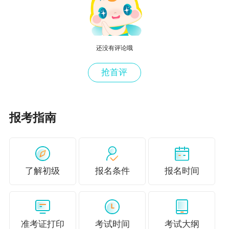
或股利分配的主要依据。
我国《公司法》规定，股东可以用货币出
还没有评论哦
资，也可以用实物、知识产权、土地使用权等可
以用货币估价并可以依法转让的非货币财产作价
抢首评
出资；但是，法律、行政法规规定不得作为出资
的财产除外。企业应当对作为出资的非货币财产
报考指南
评估作价，核实财产，不得高估或者低估作价。
法律、行政法规对评估作价有规定的，从其规
定。全体股东的货币出资金额不得低于有限责任
了解初级
报名条件
报名时间
公司注册资本的30%。不论以何种方式出资，投
资者如在投资过程中违反投资合约或协议约定，
不按规定如期缴足出资额，企业可以依法追究投
准考证打印
考试时间
考试大纲
资者的违约责任。