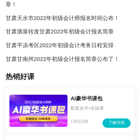
章！
本公积——资本溢价”科目。
甘肃天水市2022年初级会计师报名时间公布！
股份有限公司发行股票收到现金资产时，借
甘肃酒泉转发甘肃2022年初级会计报名简章
记“银行存款”等科目，按每股股票面值和发行股份
总额的乘积计算的金额，贷记“股本”科目，实际收
甘肃平凉考区2022年初级会计考务日程安排
到的金额与该股本之间的差额，贷记“资本公积
甘肃甘南州2022年初级会计报名简章公布了！
——股本溢价”科目。
热销好课
股份有限公司发行股票发生的手续费、佣金
等交易费用，应从溢价中抵扣，冲减资本公积
AI豪华书课包
（股本溢价）。
配套送书+实操课
（二）接受非现金资产投资
128元/2科
了解详情
企业接受固定资产、无形资产等非现金资产
投资时，应按投资合同或协议约定的价值（不公