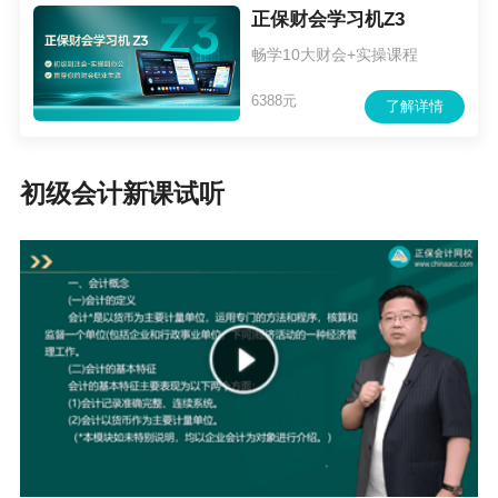
正保财会学习机Z3
允的除外）作为固定资产、无形资产的入账价
畅学10大财会+实操课程
值，按投资合同或协议约定的投资者在企业注册
6388元
资本或股本中所占份额的部分作为实收资本或股
了解详情
本入账，投资合同或协议约定的价值（不公允的
除外）超过投资者在企业注册资本或股本中所占
初级会计新课试听
份额的部分，计入资本公积。
（三）实收资本（或股本）变动
企业按规定接受投资者追加投资时，核算原
则与投资者初次投入时相同。
企业采用资本公积或盈余公积转增资本时，
应按转增的资本金额确认实收资本或股本。用资
本公积转增资本时，借记“资本公积——资本溢价