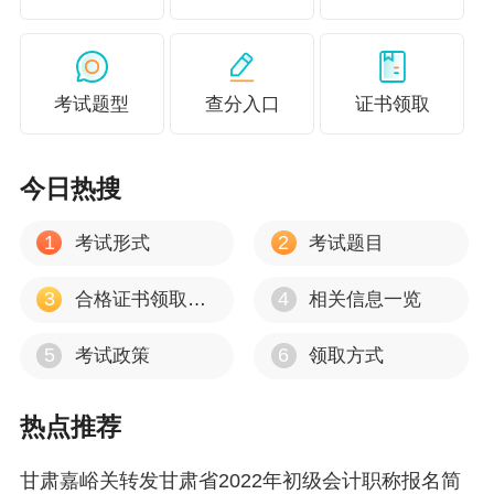
二、实收资本的核算
除股份有限公司外，其他企业应设置“实收资
考试题型
查分入口
证书领取
本”科目，核算投资者投入资本的增减变动情况。
股份有限公司应设置“股本”科目核算公司实际
今日热搜
发行股票的面值总额。
1
2
考试形式
考试题目
（一）接受现金资产投资
3
4
合格证书领取时间
相关信息一览
企业接受现金资产投资时，应以实际收到的
金额或存入企业开户银行的金额，借记“银行存
5
6
考试政策
领取方式
款”等科目，按投资合同或协议约定的投资者在企
业注册资本中所占份额的部分，贷记“实收资本”科
热点推荐
目，企业实际收到或存入开户银行的金额超过投
甘肃嘉峪关转发甘肃省2022年初级会计职称报名简
资者在企业注册资本中所占份额的部分，贷记“资