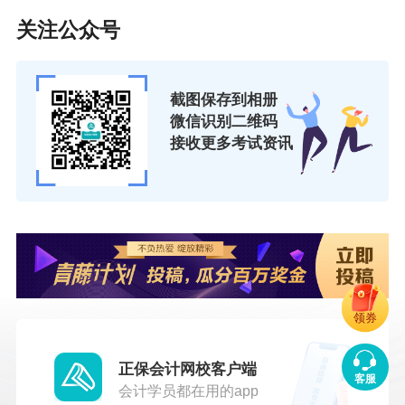
（或股本溢价）”科目，贷记“实收资本” （或“股
关注公众号
本”）科目。用盈余公积转增资本时，借记“盈余公
积”科目，贷记“实收资本”（或“股本”）科目。用资
截图保存到相册
本公积或盈余公积转增资本时，应按原投资者各
微信识别二维码
自出资比例计算确定各投资者相应增加的出资
接收更多考试资讯
额。
企业按法定程序报经批准减少注册资本的，
按减少的注册资本金额减少实收资本。股份有限
公司采用收购本公司股票方式减资的，按股票面
值和注销股数计算的股票面值总额，借记“股本”科
领券
目，按注销库存股的账面余额，贷记“库存股”科
目，按其差额，借记“资本公积——股本溢价”科
正保会计网校客户端
客服
目。股本溢价不足冲减的，应贷记“盈余公
会计学员都在用的app