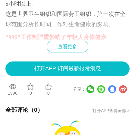
5小时以上。
这是世界卫生组织和国际劳工组织，第一次在全
球范围分析长时间工作对生命健康的影响。
“996”工作制严重影响了年轻人身体健康
查看更多
现在的年轻人身体素质真的越来越差，一些老年
人才会得的病，现在年轻人身上频繁出现。
打开APP 订阅最新报考消息
比如颈椎病、腰间盘突出还有三高等，曾经新闻
还爆出来过10天4条年轻人猝死的新闻，
据统计，
分享：
我国每年60万人猝死，其中43%的人在40岁以
1996
0
0
下。
这个数据当真是令人触目惊心！
全部评论（
0
）
打开APP查看全部 >
为什么现代年轻人身体状况越来越差？
1，
生活不规律。
现在年轻人工作压力大，白天没