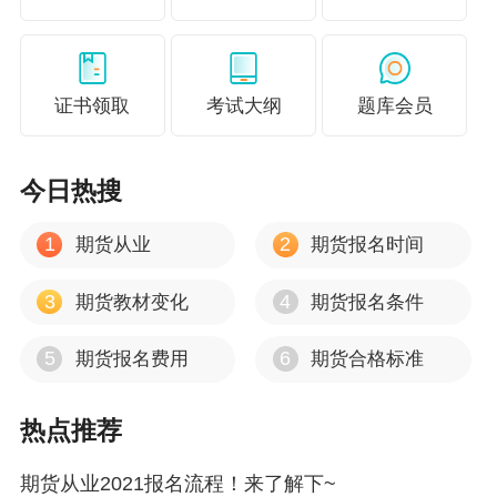
水 ，新陈代谢才能保持正常，炎炎夏日已到，很
多人喜欢待在空调房间不出门，但是如果在空调
房间内待一整天的话，更要注意饮水了，不然免
证书领取
考试大纲
题库会员
疫力会出问题，还会得空调病。
5，
不吃早餐。
如今生活节奏变得越来越快，许多
今日热搜
人为了赶时间，就不喜欢吃早餐。其实熬夜—起
床晚—不吃早餐这是一个死循环，长此以往，身
1
2
期货从业
期货报名时间
体必然会出问题，严重威胁身体健康，甚至加大
3
4
期货教材变化
期货报名条件
猝死的概率。
5
6
期货报名费用
期货合格标准
请注意！！很多人觉得不吃早餐会有减肥效果，
实则不然。早上不吃早餐，会让身体过度损耗能
热点推荐
量，中午餐会不自觉的大量食用高热高糖的食物
补充体力。
不
吃早餐导致“懒得运动+不合理的饮
期货从业2021报名流程！来了解下~