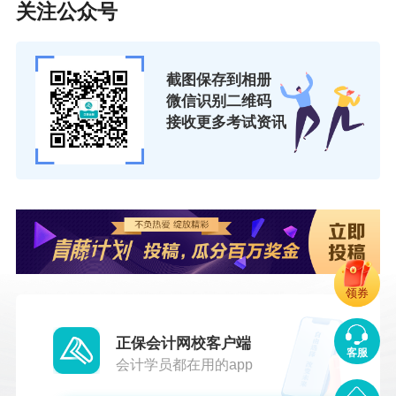
关注公众号
经开通！辅导课程在手，考试不慌，购课即送机
考模拟系统！联报更有优惠哦~赶紧行动起来吧！
截图保存到相册
点击了解证券从业课程>>
微信识别二维码
接收更多考试资讯
点击了解基金从业课程>>
点击了解银行从业课程>>
点击了解期货从业课程>>
点击了解CFA特许金融分析师>>
领券
正保会计网校客户端
客服
会计学员都在用的app