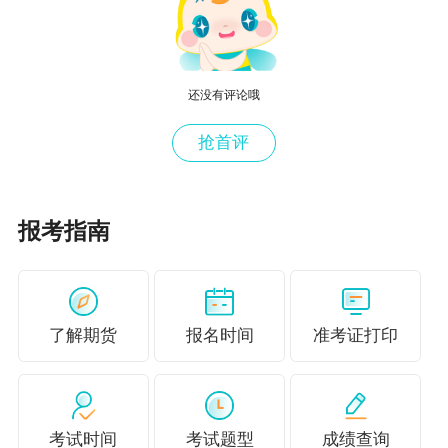
有时间娱乐，所以放松时间都放到了晚上，熬夜
几乎成了家常便饭，严重影响了夜间身体的休息
时间。
还没有评论哦
2，
饮食不规律。
重油重盐等重口味食物摄入量过
抢首评
多，对内脏造成过大的压力。
3，
吃得太精致。
现今讲究饮食吃得要“精”，以前
报考指南
作为主食的五谷杂粮成为“粗粮”被人们抛弃，但
在精加工的过程中，殊不知“粗粮”中本身富含着
人体必不可少的维生素，长期不吃粗粮，身体必
了解期货
报名时间
准考证打印
然会出问题。所以大家日常饮食不仅蔬菜需要多
样化，主食也要多样化。
4，
不爱喝水。
水是生命之源，每天保证喝6~8杯
考试时间
考试题型
成绩查询