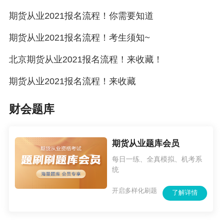
食结构”，最后反而还越来越胖。
期货从业2021报名流程！你需要知道
网友笑称，20岁的我，50岁膝盖、60岁的背、70
期货从业2021报名流程！考生须知~
岁的腰，成年人的生活，没有容易二字。
北京期货从业2021报名流程！来收藏！
但是特别容易胖，特别容易秃，特别容易崩溃。
期货从业2021报名流程！来收藏
放纵饮食、作息混乱，无法自控地买买买，在游
戏里找存在感，在短视频里上瘾得欲罢不能……
财会题库
那些戒不掉的快乐，都成了压垮健康的最后一根
稻草！
期货从业题库会员
警惕起来吧，朋友们，从今天起克制自己加强锻
每日一练、全真模拟、机考系
统
炼，没有什么比身体更重要了！
开启多样化刷题
♦ ♦ ♦ ♦ ♦ ♦ ♦ ♦ ♦ ♦ ♦ ♦ ♦ ♦ ♦ ♦ ♦ ♦ ♦ ♦ ♦ ♦ ♦ ♦ ♦ ♦ ♦ ♦ 
了解详情
2021年银行/基金/证券/期货从业考试辅导课程已