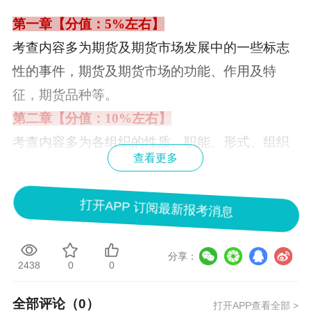
第一章【分值：5%左右】
考查内容多为期货及期货市场发展中的一些标志
性的事件，期货及期货市场的功能、作用及特
征，期货品种等。
第二章【分值：10%左右】
考查内容多为各组织的性质、职能、形式、组织
查看更多
架构、权利、义务等，期货结算制度，期货投资
者的种类等。
打开APP 订阅最新报考消息
第三章【分值：10%左右】
期货合约部分主要考查概念和主要条款，其中主
分享：
要条款中的合约名称、交易单位/合约价值、每日
2438
0
0
价格最大波动限制、交割方式、交易代码在考试
全部评论（
0
）
中经常出现。期货市场的七种基本制度的具体内
打开APP查看全部 >