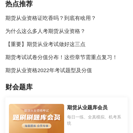
热点推荐
品种合约的具体内容，影响利率期货价格的因
素，久期的计算，利率期货套期保值、投机和套
期货从业资格证吃香吗？到底有啥用？
利的损益分析等。
为什么这么多人考期货从业资格？
第九章【分值：10%左右】
【重要】期货从业考试做好这三点
常见考点有：沪深300股指期货合约的具体内容，
β系数的计算，股指期货套期保值中合约数量的确
期货考试试卷分值分布！这些章节需重点复习！
定，股指期货套期保值、投机和套利的损益分
期货从业资格2022年考试题型及分值
析，股指期货合约的理论价格的计算，股指期货
合约无套利区间的计算及应用，权益类期权的内
财会题库
容等。
第十章【分值：10%左右】
期货从业题库会员
本章的主要内容包括期货行情相关术语的解读、
每日一练、全真模拟、机考系
统
期货价格分析中的基本面分析方法和技术分析方