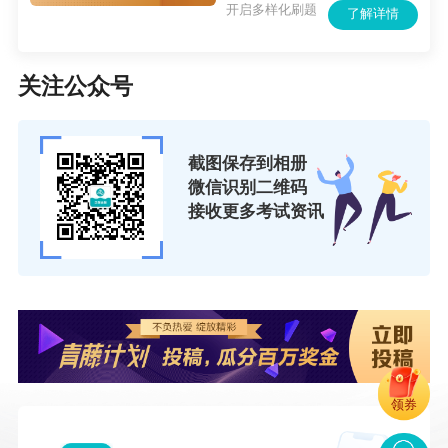
法。
开启多样化刷题
了解详情
关注公众号
期货从业资格考试中《法律法规》考试章节和考
试内容也比较多，考生应该多花些时间记忆理
截图保存到相册
解。
微信识别二维码
接收更多考试资讯
第一章：行政法规【分值15%左右】
主要包含：期货交易管理条例。
第二章：部门规章与规范性文件【分值50%左
右】
领券
主要包含：期货交易所管理办法；期货公司监督
管理办法；外商投资期货公司管理办法；期货公