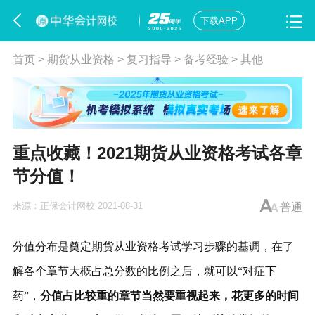
下载APP
首页
>
期货从业资格
>
复习指导
>
备考经验
>
其他
重点收藏！2021期货从业资格考试各章
节分值！
来源：
正保会计网校
2021-08-31
普通
分值分布是奠定期货从业资格考试学习步骤的基调，在了
解各个章节大概占总分数的比例之后，就可以“对症下
药”，
分值占比较重的章节当然要重视起来，花更多的时间