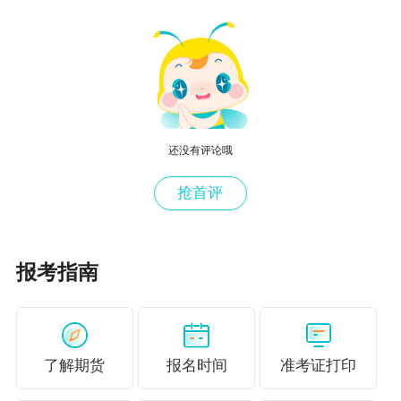
容都曾作为考点在考试中出现。期货交易流程中
的开户、下单(交易指令)、竞价、结算、交割的相
关内容在考试中经常出现，其中各种结算公式考
生一定要熟记，在考试中经常以综合题的形式来
考查。
还没有评论哦
第四章【分值：10%左右】
抢首评
本章的主要内容包括套期保值的定义、原理，买
入与卖出套期保值，基差的变动与套期保值的关
系等。本章是考试的重点章节，考点多，且出题
报考指南
形式灵活。
第五章【分值：10%左右】
常考的考点主要有：期货投机与套期保值的区
了解期货
报名时间
准考证打印
别，期货套利的作用，金字塔式买入卖出的原