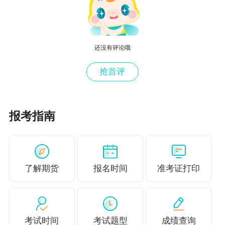
高效实验班
：6大课程（基础精讲班、习题强化班、机考操
作系统、模考点评、冲刺串讲班、考前直播）、11大服务
（高清课件、学习记录、讲义课程下载、手机看题/做题、
还没有评论哦
APP考试提醒、答疑精华/答疑周刊、24小时内专家答疑、
抢首评
智能交互课件、专属学习计划、班级管理/互动学习、个性
化学习报告），单科价格仅880元，12月31日前联保直降1
20元~
报考指南
以上是上海
11月期货准考证打印时间
的相关分享，希望能
为你带来帮助！如果你觉得这篇上海
11月期货准考证打印
了解期货
报名时间
准考证打印
时间
的相关分享对你有益，正保会计网校为您带来免费资
料汇总，点击链接进行了解~
免费学习资料获取
！
人是为明天活着的，因为记忆中有朝阳晓露
考试时间
考试题型
成绩查询