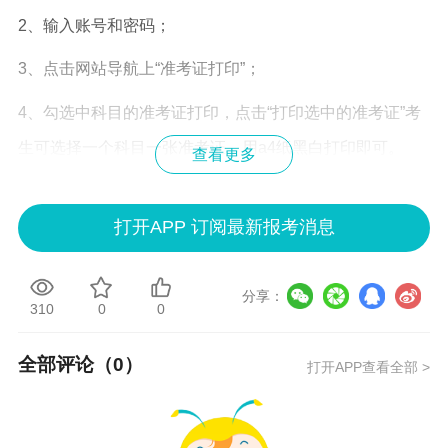
2、输入账号和密码；
3、点击网站导航上“准考证打印”；
4、勾选中科目的准考证打印，点击“打印选中的准考证”考
生可选择一个科目一张准考证，用a4纸黑白打印即可。
查看更多
☃正保会计网校关于
期货从业报名
有什么班次
打开APP 订阅最新报考消息
两个班次，超值精品班和高效实验班！
超值精品班
：3大课程（基础精讲、习题强化、冲刺串
分享：
310
0
0
讲），七大服务（高清课件、学习记录、讲义课程下载、
手机看题/做题、APP考试提醒、答疑精华/答疑周刊、24小
全部评论（
0
）
打开APP查看全部 >
时内专家答疑），单科价格仅450元，12月31日前联保直
降120元！