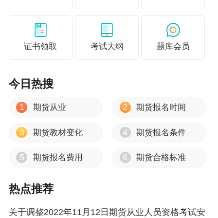
同好召集令~
期货从业考试
备考群1064823952,快来看看！
玩转微博！@正保会计网校_金融辅导等你来
证书领取
考试大纲
题库会员
微信公众号：正保金融课堂
，虚席以待，等你光临~
今日热搜
1
2
期货从业
期货报名时间
3
4
期货教材变化
期货报名条件
5
6
期货报名费用
期货合格标准
热点推荐
声明：因考试政策、内容不断变化与调整，正保会计网校
提供的以上考试信息仅供参考，如有异议，请考生以权威
关于调整2022年11月12日期货从业人员资格考试安