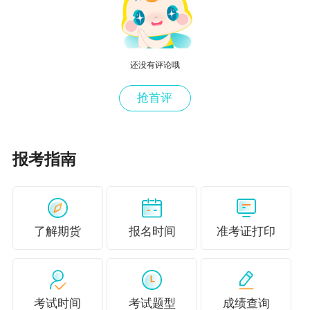
正保会计网校为大家提供了
期货从业考试招
还没有评论哦
生方案，快来了解！
更有
期货从业免费试听课，
抢首评
大家快来试听吧！
超值精品班<<
高效实验班<<
报考指南
大家学习的过程中，经常会遇到很多自己不
会的问题，自己有没有办法解决，这时候，建议
大家可以报一个网课跟着学。想必学习效率会很
了解期货
报名时间
准考证打印
高！
期货法律法规超值精品班
期货考试辅导课程考生可以了解一下！
超值
精品班<<
高效实验班<<
考试时间
考试题型
成绩查询