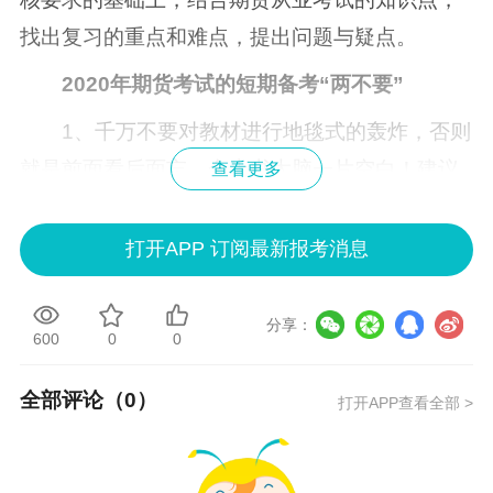
找出复习的重点和难点，提出问题与疑点。
2020年期货考试
的短期备考“两不要”
1、千万不要对教材进行地毯式的轰炸，否则
就是前面看后面忘，合上书大脑一片空白！建议
查看更多
按照网校老师的讲义，认真从第一章复习到最后
一章，尤其是每章节的要点一定要熟记于心。
打开APP 订阅最新报考消息
2、千万不要走死胡同，选择适当放弃也是现
分享：
阶段实用备考方法之一，把可能考到的、老师划
600
0
0
重点的内容吃透、弄懂，相信考60分不成问题，
全部评论（
0
）
我们现在的学习目标就是60分。
打开APP查看全部 >