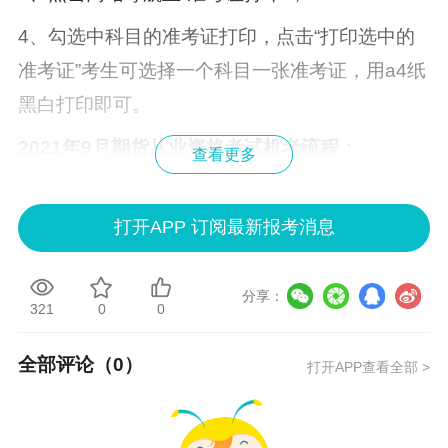
4、勾选中科目的准考证打印，点击“打印选中的
准考证”考生可选择一个科目一张准考证，用a4纸
黑白打印即可。
2021年9月
期货从业资格
考试机考流程：
查看更多
1、每场考试中，官方上机考试系统中按章节比例
随机抽取一套试题进入正式考试模式；
打开APP 订阅最新报考消息
2、在开考前极短时间内才会抽取确定：当考生凭
分享：
准考证号码登录上机考试系统，确认考生信息无
321
0
0
误后，点击“正确”按钮进入“开始考试”界面，上机
全部评论（
0
）
考试系统则会随机抽取一套试题进入正式考试模
打开APP查看全部 >
式；
3、同一考场试卷题目一样，但题目顺序不同；同