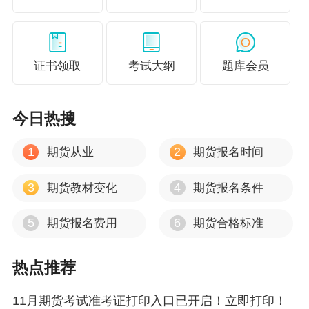
期货从业资格交流群 1064823952
期货考试
不知道如何入手复习的话，正保会计网
证书领取
考试大纲
题库会员
校帮助大家更好的备考，备考无忧！
期货复习指
导>>
今日热搜
有意向的小伙伴，还可以添加期货从业资格交流
1
2
期货从业
期货报名时间
群 1064823952或关注微博：@正保会计网校_金
融辅导
3
4
期货教材变化
期货报名条件
2021年9月期货从业资格考试是今年最后一次考
5
6
期货报名费用
期货合格标准
试，想要报名的人员，提前做好备考，网校为大
家准备了免费备考资料，扫码进群即可领取，快
热点推荐
来参与其中吧！希望大家都获得自己理想的期货
11月期货考试准考证打印入口已开启！立即打印！
证书！