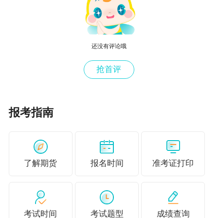
一道题答案选项内容相同，但是顺序不一样，正
确答案通过计算机“自动派位”；
还没有评论哦
4、不同时间段场次的试题完全不一样，每场考试
的试题均为等值的不同试卷。
抢首评
5、迟于开考时间20分钟者不得入场，考试开始3
0分钟后方可交卷退场。开考20分钟内未能在考
报考指南
试机上登录并确认的，视为缺考。
6、当上机考试时间用完时，如果用户软件系统正
在运行，上机考试系统将会提示考生进行关闭，
了解期货
报名时间
准考证打印
直至用户系统结束运行后，上机考试系统才会自
行结束运行。
考试时间
考试题型
成绩查询
点击了解期货从业资格考试招生方案>>