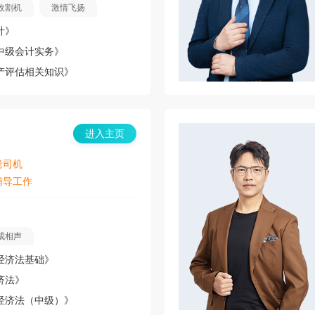
收割机
激情飞扬
计》
中级会计实务》
产评估相关知识》
进入主页
老司机
辅导工作
成相声
经济法基础》
济法》
经济法（中级）》