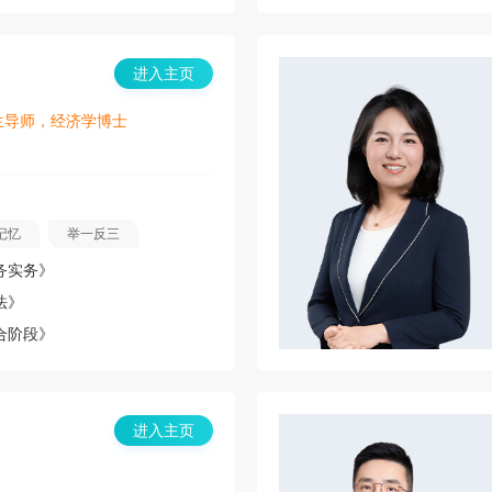
进入主页
生导师，经济学博士
记忆
举一反三
务实务》
法》
合阶段》
进入主页