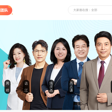
大家都在搜：全部
周
达
陈
高
庆
志
靖
江
杰
谦