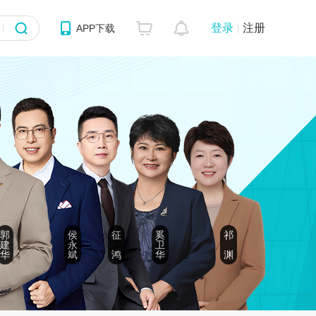
登录
注册
APP下载
郭
侯
征
奚
祁
建
永
卫
华
斌
鸿
华
渊