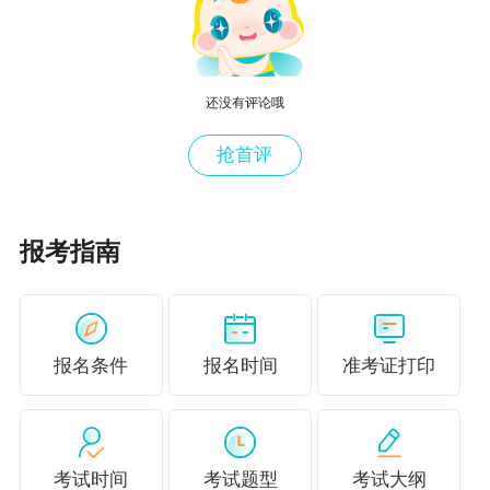
说明：因考试政策、内容不断变化与调整，正保
会计网校提供的以上考试信息仅供参考，如有异
议，请考生以权威部门公布的内容为准！
还没有评论哦
相关推荐>>
抢首评
证券从业资格考试科目难不难？
第一次参加证券从业资格考试该如何复习？小白
报考指南
必看！
报名条件
报名时间
准考证打印
考试时间
考试题型
考试大纲