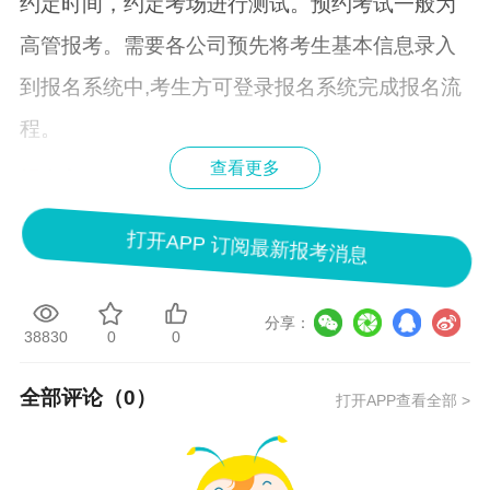
约定时间，约定考场进行测试。预约考试一般为
高管报考。需要
各公司预先将考生基本信息录入
到报名系统中,考生方可登录报名系统完成报名流
程。
查看更多
报名入口
证券从业
考试报名采取网上报名方式。考生登录
打开APP 订阅最新报考消息
中国证券业协会网站（）并按照要求报名。
以上就是2023年9月证券专场考试报名的相关信
分享：
38830
0
0
息，更多问题可
点击咨询在线客服
详细解答哦！
全部评论（
0
）
打开APP查看全部 >
小编也会为大家持续更新考试消息，关注【
考试
动态
】栏目即可查看！