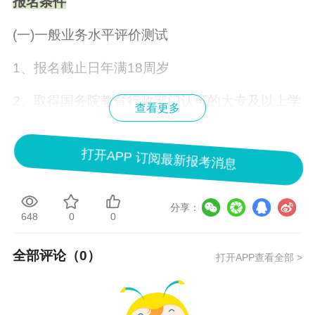
报名条件
(一)一般业务水平评价测试
1、报名截止日年满18周岁
2、取得国务院教育行政部门认可的大专及以上学
查看更多
历;或具有高中或相当于高中文化程度,且具有三十
打开APP 订阅最新报考消息
六个月以上工作经历;
3、具有完全民事行为能力。
分享：
648
0
0
(二)专项业务水平评价测试
全部评论（
0
）
打开APP查看全部 >
一般业务水平评价测试达到基本要求且在有效期
内的,或符合《证券公司董事、监事、高级管理人
员及从业人员管理规则》第十条规定的相关人员,