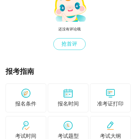
可报名参加专项业务水平评价测试。
考试地点
还没有评论哦
北京、天津、石家庄、太原、呼和浩特、沈阳、
抢首评
长春、哈尔滨、上海、南京、杭州、合肥、福
州、南昌、济南、郑州、武汉、长沙、广州、南
报考指南
宁、海口、重庆、成都、贵阳、昆明、拉萨、西
安、兰州、西宁、银川、乌鲁木齐、大连、青
岛、宁波、厦门、深圳
报名条件
报名时间
准考证打印
截止到2023年7月14日，官方还未公布具体考试
时间及报名时间。
考试时间
考试题型
考试大纲