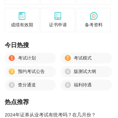
以上就是9月证券从业考试的相关信息，更多问题
可
点击咨询在线客服
详细解答哦！小编也会为大
家持续更新考试消息，关注【
考试动态
】栏目即
成绩有效期
证书申请
备考资料
可查看！
说明：因考试政策、内容不断变化与调整，正保
今日热搜
会计网校提供的以上考试信息仅供参考，如有异
1
2
考试计划
考试模式
议，请考生以权威部门公布的内容为准！
3
4
预约考试公告
版测试大纲
其他推荐：
证券备考资料包
证券辅导课程
5
6
查分通道
福利待遇
热点推荐
2024年证券从业考试有统考吗？在几月份？