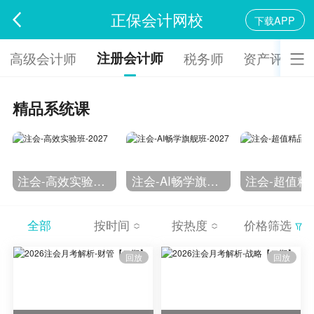
正保会计网校
下载APP
注册会计师
高级会计师
税务师
资产评估师
精品系统课
注会-高效实验班-2027
注会-AI畅学旗舰班-2027
全部
按时间
按热度
价格筛选
回放
回放