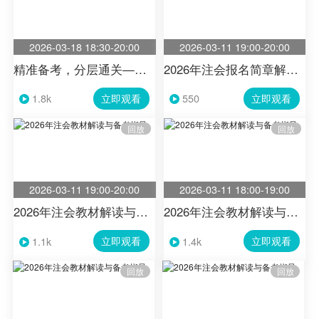
2026-03-18 18:30-20:00
2026-03-11 19:00-20:00
精准备考，分层通关——2026正保CPA自研教辅专场发布会
2026年注会报名简章解析及备考指导
立即观看
立即观看
1.8k
550
回放
回放
2026-03-11 19:00-20:00
2026-03-11 18:00-19:00
2026年注会教材解读与备考指导
2026年注会教材解读与备考指导
立即观看
立即观看
1.1k
1.4k
回放
回放