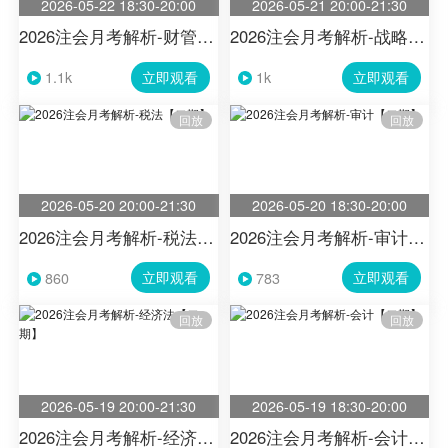
2026-05-22 18:30-20:00
2026-05-21 20:00-21:30
2026注会月考解析-财管【二期】
2026注会月考解析-战略【二期】
立即观看
立即观看
1.1k
1k
回放
回放
2026-05-20 20:00-21:30
2026-05-20 18:30-20:00
2026注会月考解析-税法【二期】
2026注会月考解析-审计【二期】
立即观看
立即观看
860
783
回放
回放
2026-05-19 20:00-21:30
2026-05-19 18:30-20:00
2026注会月考解析-经济法【二期】
2026注会月考解析-会计【二期】