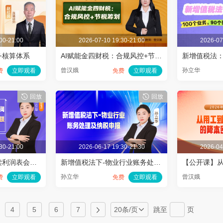
00-21:00
2026-07-10 19:30-21:00
2026-07
务核算体系
AI赋能金四财税：合规风控+节税筹划
曾汉娥
孙立华
费
立即观看
免费
立即观看
回放
回放
30-21:00
2026-06-17 19:30-21:30
2026-04
【公开课】深度解读利润表会计利润与汇算清缴应纳税所得额
新增值税法下-物业行业账务处理及纳税申报
孙立华
曾汉娥
费
立即观看
免费
立即观看
4
5
6
7
20条/页
跳至
页