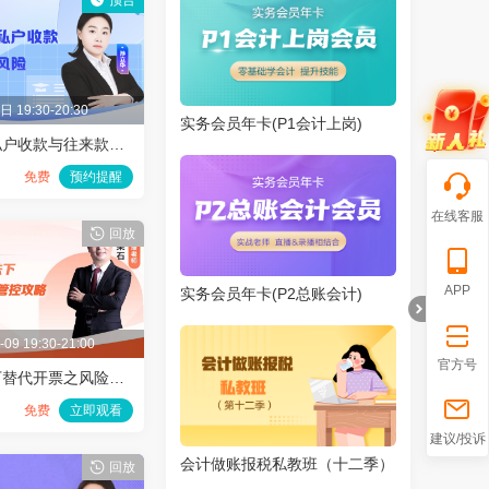
预告
 19:30-20:30
实务会员年卡(P1会计上岗)
收预警函？私户收款与往来款大风险​
品
免费
预约提醒
在线客服
回放
APP
实务会员年卡(P2总账会计)
-09 19:30-21:00
官方号
新增值税法下替代开票之风险管控攻略
免费
立即观看
折
建议/投诉
会计做账报税私教班（十二季）
回放