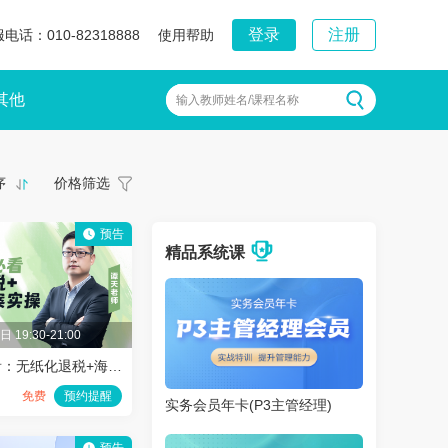
登录
注册
电话：010-82318888
使用帮助
其他
输入教师姓名/课程名称
序
价格筛选
预告
精品系统课
 19:30-21:00
精
外贸会计必看：无纸化退税+海外仓备案实操​
免费
预约提醒
实务会员年卡(P3主管经理)