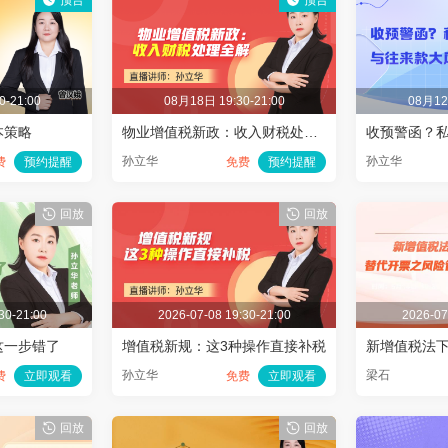
预告
预告
0-21:00
08月18日 19:30-21:00
08月12日
本策略
物业增值税新政：收入财税处理全解
孙立华
孙立华
费
预约提醒
免费
预约提醒
回放
回放
30-21:00
2026-07-08 19:30-21:00
2026-07
这一步错了
增值税新规：这3种操作直接补税
孙立华
梁石
费
立即观看
免费
立即观看
回放
回放