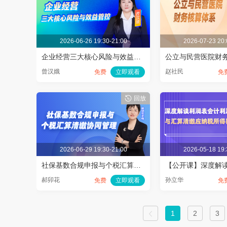
2026-06-26 19:30-21:00
2026-07-23 20:
企业经营三大核心风险与效益管控
公立与民营医院财
曾汉娥
赵社民
免费
立即观看
免
回放
2026-06-29 19:30-21:00
2026-05-18 19:
社保基数合规申报与个税汇算清缴协同管理
郝卯花
孙立华
免费
立即观看
免
1
2
3