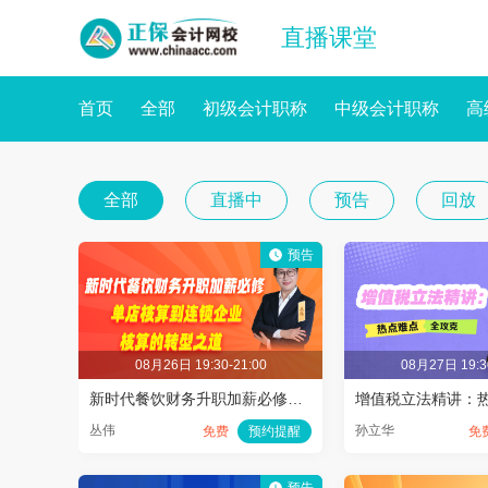
直播课堂
首页
全部
初级会计职称
中级会计职称
高
全部
直播中
预告
回放
预告
08月26日 19:30-21:00
08月27日 19:3
新时代餐饮财务升职加薪必修课：单店核算到连锁企业核算的转型之道
丛伟
孙立华
免费
预约提醒
免