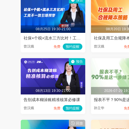
预告
08月25日 19:30-21:00
08月20日 19:3
社保×个税×流水三方比对！工资不一致引爆预警​
社保及用工合规降
曾汉娥
曾汉娥
免费
预约提醒
免
预告
08月13日 19:30-21:00
2026-07-29 19:
告别成本糊涂账精准核算必修课
报表不平？90%是
曾汉娥
孙立华
免费
预约提醒
免
回放