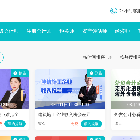
24小时客服
级会计师
注册会计师
税务师
资产评估师
经济师
按时间排序
按热度排
预告
预告
0-21:00
08月11日 19:30-21:00
08月19日
增值税立法精讲：热点难点全攻克
建筑施工企业收入税会差异
梁石
谭天
费
预约提醒
免费
预约提醒