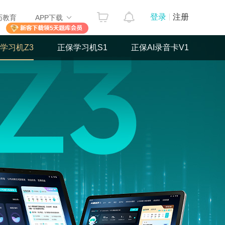
登录
注册
历教育
APP下载
学习机Z3
正保学习机S1
正保AI录音卡V1