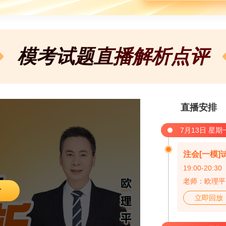
模考试题直播解析点评
直播安排
7月13日 星期
注会[一模]
19:00-20:30
老师：欧理平
看
立即回放