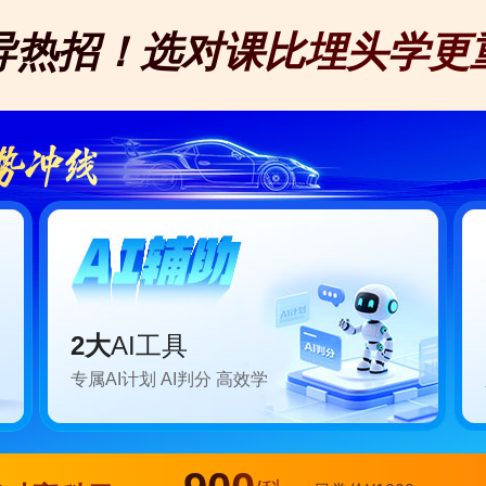
立即回放
导热招！选对课比埋头学更
7月30日 星期
注会[二模]
19:00-20:30
老师：王妍荔
立即回放
7月31日 星期
2大
AI工具
注会[二模]
专属AI计划 AI判分 高效学
19:00-20:30
老师：肖晴初
立即回放