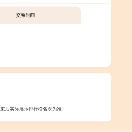
交卷时间
三
试卷解析-财管
五
结束后实际展示排行榜名次为准。
试卷解析-经济法