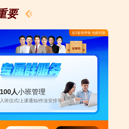
重要
四
送3套密押卷 包邮到家
试卷解析-经济法
五
100人
小班管理
试卷解析-审计
入班仪式/上课通知/作业安排等