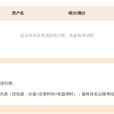
19:00-20:30
用户名
得分/满分
老师：刘佳辉
立即回放
还没有本次考试的排行榜，先参加考试吧
7月22日 星期
注会[一模]
19:00-20:30
老师：陈庆杰
立即回放
示排行榜。
7月24日 星期
为准（优先级：分值>交卷时间>答题用时）；最终排名以模考
注会[一模]
19:00-20:30
老师：王妍荔