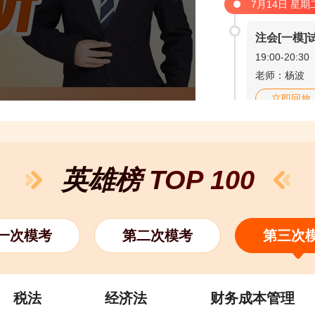
7月14日 星期
注会[一模]
19:00-20:30
老师：杨波
立即回放
7月15 星期三
英雄榜 TOP 100
注会[一模]
19:00-20:30
老师：肖晴初
一次模考
第二次模考
第三次
立即回放
7月16日 星期
税法
经济法
财务成本管理
注会[一模]