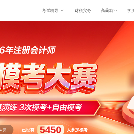
考试辅导
财税实务
高薪就业
学
考大赛
考大赛
考大赛
5450
已经有
人参加模考
考大赛