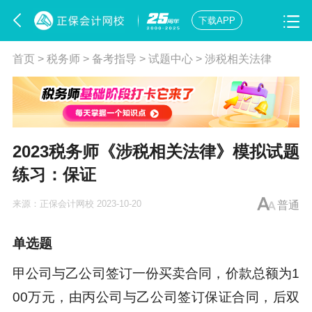
下载APP
首页
>
税务师
>
备考指导
>
试题中心
>
涉税相关法律
2023税务师《涉税相关法律》模拟试题
练习：保证
来源：
正保会计网校
2023-10-20
普通
单选题
甲公司与乙公司签订一份买卖合同，价款总额为1
00万元，由丙公司与乙公司签订保证合同，后双