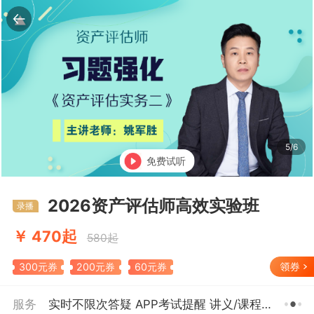
6/6
免费试听
返回
2026资产评估师高效实验班
录播
￥ 470起
580起
300元券
200元券
60元券
服务
实时不限次答疑 APP考试提醒 讲义/课程下载等