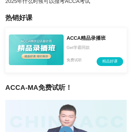
2025年什么时候可以报考ACCA考试
热销好课
变化实施时间
ACCA精品录播班
Get学霸同款
新改革将于
2027年7月、9月
起
陆续全面执行。
免费试听
精品好课
✅Knowledge阶段首次考试时间：2027年7月
✅Expertise阶段首次考试时间：2027年9月
✅Strategic Professional阶段首次考试时间：2027
ACCA-MA免费试听！
年9月
新改革详情时间线
可点击查看>>
附：官方信息入口