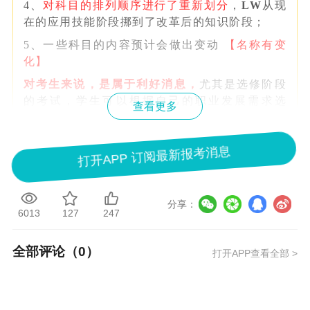
4、
对科目的排列顺序进行了重新划分
，
LW
从现
在的应用技能阶段挪到了改革后的知识阶段；
5、一些科目的内容预计会做出变动
【名称有变
化】
对考生来说，是属于利好消息，
尤其是选修阶段
的考试，学生可以根据自己的职业发展需求选
查看更多
择，或者根据自己的偏好选择，比如AFM（改革
后的Corporate Finance Professional）。
打开APP 订阅最新报考消息
变革前后考试科目变化对比
分享：
6013
127
247
我们先来看一下
ACCA新专业资格总览图：
全部评论（
0
）
打开APP查看全部 >